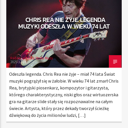
CHRIS REA NIE ŻYJE. LEGENDA
TERAZ
MUZYKI ODESZŁA W WIEKU 74 LAT
RADIO STREFA MUZY
00:00
21:00
Redakcja Radia Strefa Muzy
2025-12-22
Radio Strefa Muzy
Odeszła legenda. Chris Rea nie żyje – miał 74 lata Świat
muzyki pogrążył się w żałobie. W wieku 74 lat zmarł Chris
Rea, brytyjski piosenkarz, kompozytor i gitarzysta,
którego charakterystyczny, niski głos oraz wirtuozerska
gra na gitarze slide stały się rozpoznawalne na całym
świecie. Artysta, który przez dekady tworzył ścieżkę
dźwiękową do życia milionów ludzi, […]