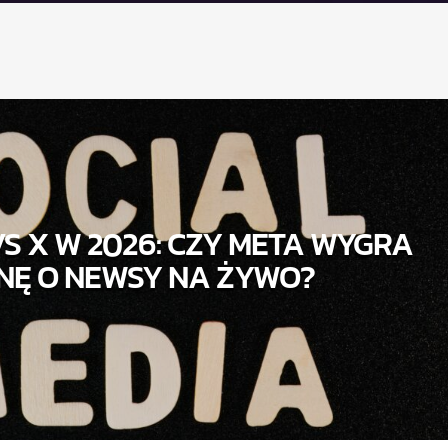
S X W 2026: CZY META WYGRA
NĘ O NEWSY NA ŻYWO?