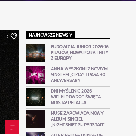
NAJNOWSZE NEWS'Y
0
EUROWIZJA JUNIOR 2026: 16
KRAJÓW, NOWA PORA I HITY
Z EUROPY
ANNA WYSZKONI Z NOWYM
SINGLEM „CIZIA”! TRASA 30
ANIAVERSARY
DNI MYŚLENIC 2026 –
WIELKI POWRÓT ŚWIĘTA
MIASTA! RELACJA
MUSE ZAPOWIADA NOWY
ALBUM! SINGIEL
„NIGHTSHIFT SUPERSTAR”
ALTER BRIDGE I KINGS OF