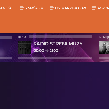
ALNOŚCI
RAMÓWKA
LISTA PRZEBOJÓW
POZDR
TERAZ
NASTĘ
RADIO STREFA MUZY
00:00
21:00