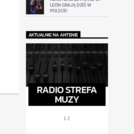
LEON GRAJĄ DZIŚ W
POLSCE!
AKTUALNIE NA ANTENIE
RADIO STREFA
MUZY
[...]