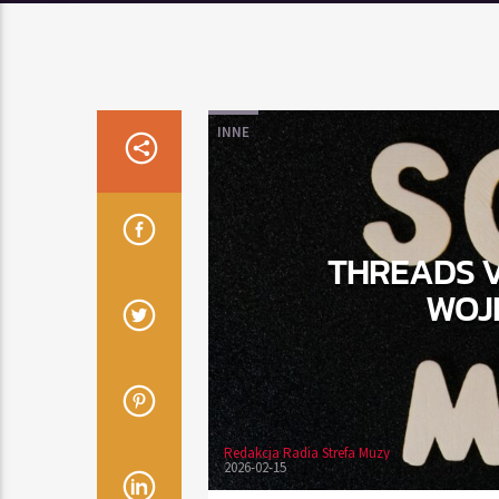
INNE
THREADS V
WOJ
Redakcja Radia Strefa Muzy
2026-02-15