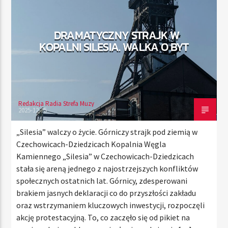
DRAMATYCZNY STRAJK W
TERAZ
KOPALNI SILESIA. WALKA O BYT
RADIO STREFA MUZY
00:00
24:00
Redakcja Radia Strefa Muzy
2025-12-25
Radio Strefa Muzy
„Silesia” walczy o życie. Górniczy strajk pod ziemią w
Czechowicach-Dziedzicach Kopalnia Węgla
Kamiennego „Silesia” w Czechowicach-Dziedzicach
stała się areną jednego z najostrzejszych konfliktów
społecznych ostatnich lat. Górnicy, zdesperowani
brakiem jasnych deklaracji co do przyszłości zakładu
oraz wstrzymaniem kluczowych inwestycji, rozpoczęli
akcję protestacyjną. To, co zaczęło się od pikiet na