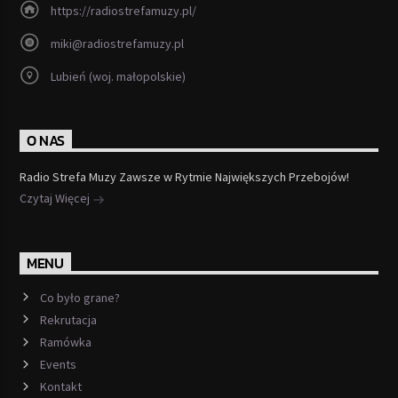
https://radiostrefamuzy.pl/
miki@radiostrefamuzy.pl
Lubień (woj. małopolskie)
O NAS
Radio Strefa Muzy Zawsze w Rytmie Największych Przebojów!
Czytaj Więcej
MENU
Co było grane?
Rekrutacja
Ramówka
Events
Kontakt