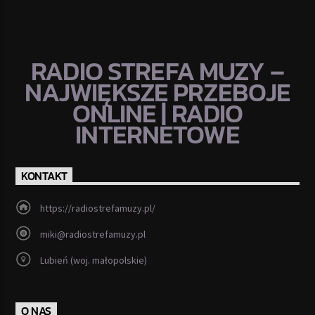
RADIO STREFA MUZY –
NAJWIĘKSZE PRZEBOJE
ONLINE | RADIO
INTERNETOWE
KONTAKT
https://radiostrefamuzy.pl/
miki@radiostrefamuzy.pl
Lubień (woj. małopolskie)
O NAS