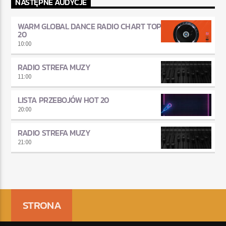
NASTĘPNE AUDYCJE
WARM GLOBAL DANCE RADIO CHART TOP
20
10:00
RADIO STREFA MUZY
11:00
LISTA PRZEBOJÓW HOT 20
20:00
RADIO STREFA MUZY
21:00
STRONA