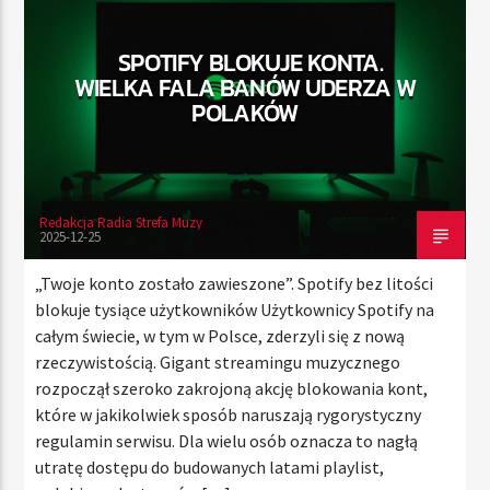
SPOTIFY BLOKUJE KONTA.
WIELKA FALA BANÓW UDERZA W
TERAZ
POLAKÓW
RADIO STREFA MUZY
00:00
10:00
Redakcja Radia Strefa Muzy
2025-12-25
Radio Strefa Muzy
„Twoje konto zostało zawieszone”. Spotify bez litości
blokuje tysiące użytkowników Użytkownicy Spotify na
całym świecie, w tym w Polsce, zderzyli się z nową
rzeczywistością. Gigant streamingu muzycznego
rozpoczął szeroko zakrojoną akcję blokowania kont,
które w jakikolwiek sposób naruszają rygorystyczny
regulamin serwisu. Dla wielu osób oznacza to nagłą
utratę dostępu do budowanych latami playlist,