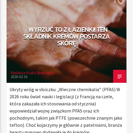
INNE
0
TERAZ
WYRZUĆ TO Z ŁAZIENKI! TEN
RADIO STREFA MUZY
SKŁADNIK KREMÓW POSTARZA
00:00
21:00
SKÓRĘ
Redakcja Radia Strefa Muzy
Radio Strefa Muzy
2026-02-16
Ukryty wróg w słoiczku: „Wieczne chemikalia” (PFAS) W
2026 roku świat nauki i legislacji (z Francją na czele,
która zakazała ich stosowania od stycznia)
wypowiedział wojnę związkom PFAS oraz ich
pochodnym, takim jak PTFE (powszechnie znanym jako
teflon). Choć kojarzymy je głównie z patelniami, branża
beauty masowo dodawała je do kremów