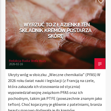
INNE
0
TERAZ
WYRZUĆ TO Z ŁAZIENKI! TEN
RADIO STREFA MUZY
SKŁADNIK KREMÓW POSTARZA
11:00
20:00
SKÓRĘ
Redakcja Radia Strefa Muzy
Radio Strefa Muzy
2026-02-16
Ukryty wróg w słoiczku: „Wieczne chemikalia” (PFAS) W
2026 roku świat nauki i legislacji (z Francją na czele,
która zakazała ich stosowania od stycznia)
wypowiedział wojnę związkom PFAS oraz ich
pochodnym, takim jak PTFE (powszechnie znanym jako
teflon). Choć kojarzymy je głównie z patelniami, branża
beauty masowo dodawała je do kremów