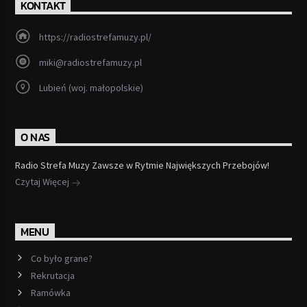
KONTAKT
https://radiostrefamuzy.pl/
miki@radiostrefamuzy.pl
Lubień (woj. małopolskie)
O NAS
Radio Strefa Muzy Zawsze w Rytmie Największych Przebojów!
Czytaj Więcej
MENU
Co było grane?
Rekrutacja
Ramówka