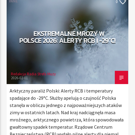
INNE
0
TERAZ
EKSTREMALNE MROZY W
RADIO STREFA MUZY
POLSCE 2026: ALERTY RCB I -29°C!
00:00
24:00
Redakcja Radia Strefa Muzy
Radio Strefa Muzy
2026-02-01
Arktyczny paraliż Polski: Alerty RCB i temperatury
spadające do -29°C. Służby apelują o czujność Polska
stanęła w obliczu jednego z najpoważniejszych ataków
zimy w ostatnich latach. Nad kraj nadciągnęła masa
mroźnego, arktycznego powietrza, która spowodowała
gwałtowny spadek temperatur. Rządowe Centrum
Bezpieczeństwa (RCB) wydało pilne alerty dla niemal