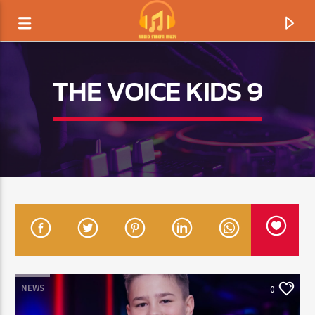
THE VOICE KIDS 9
TERAZ GRAMY
TYTUŁ
NEWS
0
ARTYSTA