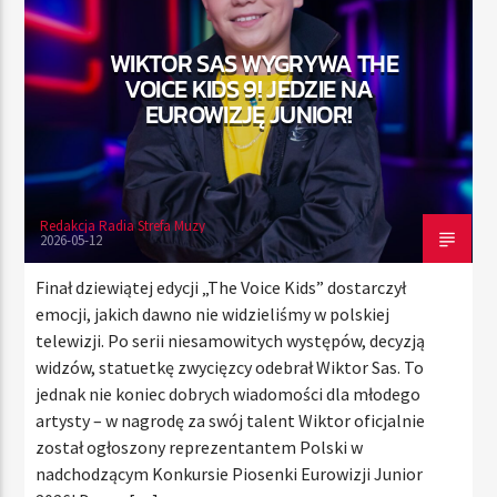
WIKTOR SAS WYGRYWA THE
VOICE KIDS 9! JEDZIE NA
TERAZ
EUROWIZJĘ JUNIOR!
RADIO STREFA MUZY
00:00
21:00
Redakcja Radia Strefa Muzy
2026-05-12
Radio Strefa Muzy
Finał dziewiątej edycji „The Voice Kids” dostarczył
emocji, jakich dawno nie widzieliśmy w polskiej
telewizji. Po serii niesamowitych występów, decyzją
widzów, statuetkę zwycięzcy odebrał Wiktor Sas. To
jednak nie koniec dobrych wiadomości dla młodego
artysty – w nagrodę za swój talent Wiktor oficjalnie
został ogłoszony reprezentantem Polski w
nadchodzącym Konkursie Piosenki Eurowizji Junior