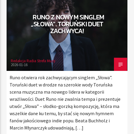
RUNO Z NOWYM SINGLEM
„SŁOWA”. TORUŃSKI DUET
TERAZ
ZACHWYCA!
RADIO STREFA MUZY
00:00
24:00
Redakcja Radia Strefa Muzy
2026-01-16
Radio Strefa Muzy
Runo otwiera rok zachwycającym singlem „Słowa”.
Toruński duet w drodze na szerokie wody Toruńska
scena muzyczna ma nowego lidera w kategorii
wrażliwości. Duet Runo nie zwalnia tempa i prezentuje
utwór „Słowa” – słodko-gorzką kompozycję, która ma
wszelkie dane ku temu, by stać się nowym hymnem
fanów jakościowego indie popu. Beata Buchholz i
Marcin Młynarczyk udowadniają, […]