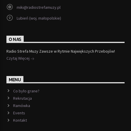
miki@radiostrefamuzy.pl
Lubień (woj. małopolskie)
O NAS
Radio Strefa Muzy Zawsze w Rytmie Największych Przebojów!
Czytaj Więcej
MENU
Co było grane?
Rekrutacja
Ramówka
Events
Kontakt