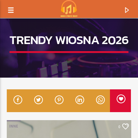
TRENDY WIOSNA 2026
TERAZ GRAMY
TYTUŁ
INNE
0
ARTYSTA