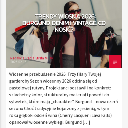
TRENDY WIOSNA 2026:
BURGUND, DENIM I VINTAGE. CO
TERAZ
NOSIĆ?
RADIO STREFA MUZY
22:00
24:00
Redakcja Radia Strefa Muzy
2026-02-15
Radio Strefa Muzy
Wiosenne przebudzenie 2026: Trzy filary Twojej
garderoby Sezon wiosenny 2026 odcina się od
pastelowej rutyny. Projektanci postawili na konkret:
szlachetny kolor, strukturalny materiał i powrót do
sylwetek, które mają „charakter”. Burgund – nowa czerń
sezonu Choć tradycyjnie kojarzony z jesienią, w tym
roku głęboki odcień wina (Cherry Lacquer i Lava Falls)
opanował wiosenne wybiegi. Burgund […]