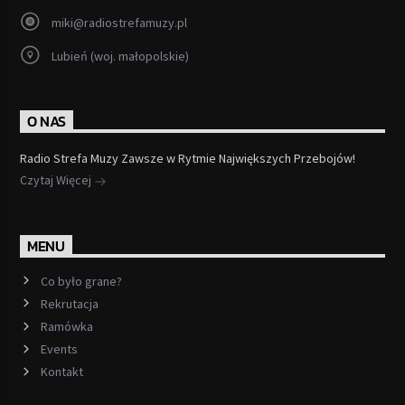
miki@radiostrefamuzy.pl
Lubień (woj. małopolskie)
O NAS
Radio Strefa Muzy Zawsze w Rytmie Największych Przebojów!
Czytaj Więcej
MENU
Co było grane?
Rekrutacja
Ramówka
Events
Kontakt