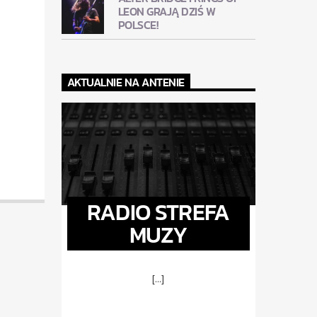
LEON GRAJĄ DZIŚ W
POLSCE!
AKTUALNIE NA ANTENIE
RADIO STREFA
MUZY
[...]