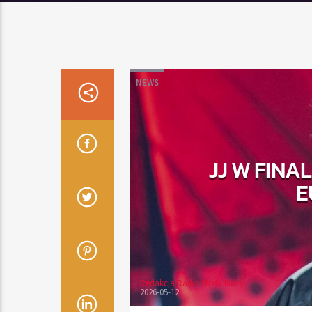
NEWS
JJ W FINA
E
Redakcja Radia Strefa Muzy
2026-05-12