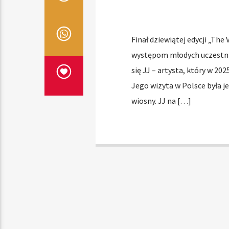
Finał dziewiątej edycji „The
występom młodych uczestnik
się JJ – artysta, który w 20
Jego wizyta w Polsce była 
wiosny. JJ na […]