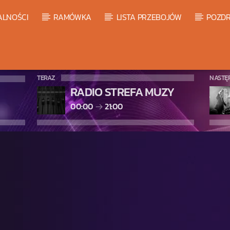
ALNOŚCI
RAMÓWKA
LISTA PRZEBOJÓW
POZDR
TERAZ
NASTĘ
RADIO STREFA MUZY
00:00
21:00