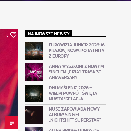
NAJNOWSZE NEWS'Y
0
EUROWIZJA JUNIOR 2026: 16
KRAJÓW, NOWA PORA I HITY
Z EUROPY
ANNA WYSZKONI Z NOWYM
SINGLEM „CIZIA”! TRASA 30
ANIAVERSARY
DNI MYŚLENIC 2026 –
WIELKI POWRÓT ŚWIĘTA
MIASTA! RELACJA
MUSE ZAPOWIADA NOWY
ALBUM! SINGIEL
„NIGHTSHIFT SUPERSTAR”
ALTER BRIDGE I KINGS OF