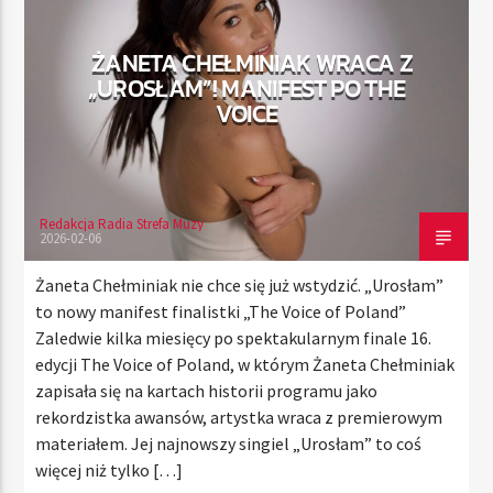
ŻANETA CHEŁMINIAK WRACA Z
„UROSŁAM”! MANIFEST PO THE
TERAZ
VOICE
RADIO STREFA MUZY
00:00
24:00
Redakcja Radia Strefa Muzy
2026-02-06
Radio Strefa Muzy
Żaneta Chełminiak nie chce się już wstydzić. „Urosłam”
to nowy manifest finalistki „The Voice of Poland”
Zaledwie kilka miesięcy po spektakularnym finale 16.
edycji The Voice of Poland, w którym Żaneta Chełminiak
zapisała się na kartach historii programu jako
rekordzistka awansów, artystka wraca z premierowym
materiałem. Jej najnowszy singiel „Urosłam” to coś
więcej niż tylko […]