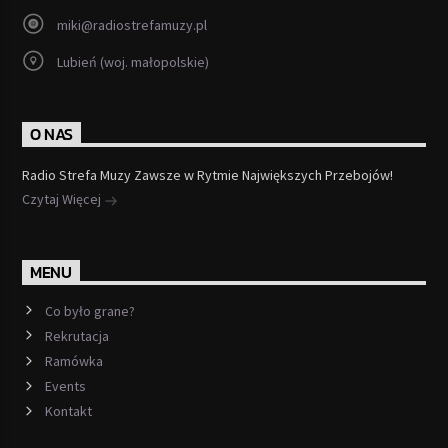
miki@radiostrefamuzy.pl
Lubień (woj. małopolskie)
O NAS
Radio Strefa Muzy Zawsze w Rytmie Największych Przebojów!
Czytaj Więcej
MENU
Co było grane?
Rekrutacja
Ramówka
Events
Kontakt