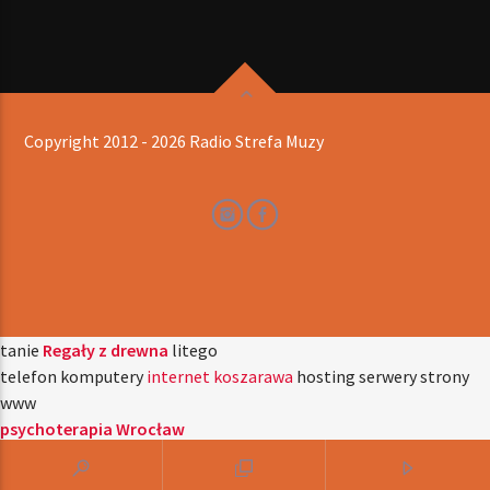
Copyright 2012 - 2026 Radio Strefa Muzy
tanie
Regały z drewna
litego
telefon komputery
internet koszarawa
hosting serwery strony
www
psychoterapia Wrocław
reklamy dooh
vonline
reklama dooh
Reklama Dooh