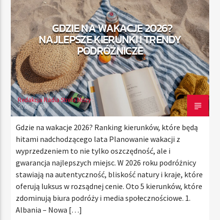
GDZIE NA WAKACJE 2026?
NAJLEPSZE KIERUNKI I TRENDY
TERAZ
PODRÓŻNICZE
RADIO STREFA MUZY
00:00
24:00
Redakcja Radia Strefa Muzy
2026-01-08
Radio Strefa Muzy
Gdzie na wakacje 2026? Ranking kierunków, które będą
hitami nadchodzącego lata Planowanie wakacji z
wyprzedzeniem to nie tylko oszczędność, ale i
gwarancja najlepszych miejsc. W 2026 roku podróżnicy
stawiają na autentyczność, bliskość natury i kraje, które
oferują luksus w rozsądnej cenie. Oto 5 kierunków, które
zdominują biura podróży i media społecznościowe. 1.
Albania – Nowa […]