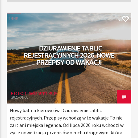
INNE
0
DZIURAWIENIE TABLIC
REJESTRACYJNYCH 2026. NOWE
PRZEPISY OD WAKACJI
Redakcja Radia Strefa Muzy
2026-01-08
Nowy bat na kierowców: Dziurawienie tablic
rejestracyjnych. Przepisy wchodzą w te wakacje To nie
żart ani miejska legenda. Od lipca 2026 roku wchodzi w
życie nowelizacja przepisów o ruchu drogowym, która