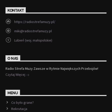
KONTAKT
https://radiostrefamuzy.pl/
miki@radiostrefamuzy.pl
Lubień (woj. małopolskie)
O NAS
Radio Strefa Muzy Zawsze w Rytmie Największych Przebojów!
Czytaj Więcej
MENU
Co było grane?
Rekrutacja