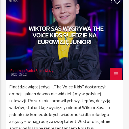
NEWS
0
TERAZ
WIKTOR SAS WYGRYWA THE
RADIO STREFA MUZY
VOICE KIDS 9! JEDZIE NA
00:00
24:00
EUROWIZJĘ JUNIOR!
Redakcja Radia Strefa Muzy
Radio Strefa Muzy
2026-05-12
Finał dziewiątej edycji „The Voice Kids” dostarczył
emocji, jakich dawno nie widzieliśmy w polskiej
telewizji. Po serii niesamowitych występów, decyzją
widzów, statuetkę zwycięzcy odebrał Wiktor Sas. To
jednak nie koniec dobrych wiadomości dla młodego
artysty – w nagrodę za swój talent Wiktor oficjalnie
został ogłoszony reprezentantem Polski w