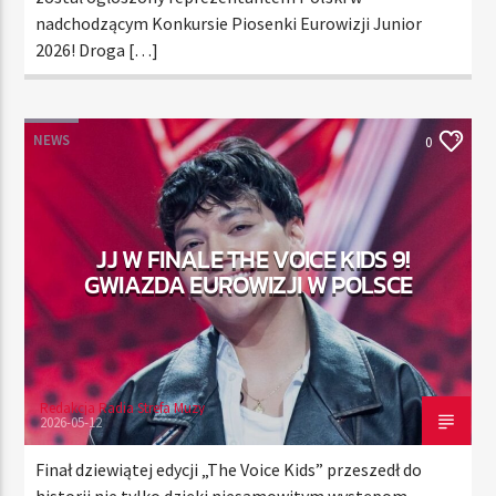
nadchodzącym Konkursie Piosenki Eurowizji Junior
2026! Droga […]
NEWS
0
JJ W FINALE THE VOICE KIDS 9!
GWIAZDA EUROWIZJI W POLSCE
Redakcja Radia Strefa Muzy
2026-05-12
Finał dziewiątej edycji „The Voice Kids” przeszedł do
historii nie tylko dzięki niesamowitym występom