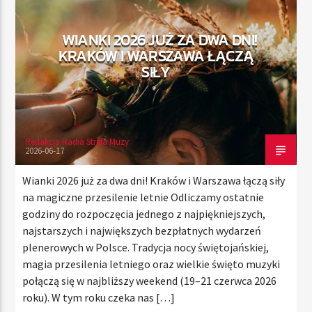
WIANKI 2026 JUŻ ZA DWA DNI!
KRAKÓW I WARSZAWA ŁĄCZĄ
TERAZ
SIŁY
RADIO STREFA MUZY
00:00
24:00
Redakcja Radia Strefa Muzy
2026-06-17
Radio Strefa Muzy
Wianki 2026 już za dwa dni! Kraków i Warszawa łączą siły
na magiczne przesilenie letnie Odliczamy ostatnie
godziny do rozpoczęcia jednego z najpiękniejszych,
najstarszych i największych bezpłatnych wydarzeń
plenerowych w Polsce. Tradycja nocy świętojańskiej,
magia przesilenia letniego oraz wielkie święto muzyki
połączą się w najbliższy weekend (19–21 czerwca 2026
roku). W tym roku czeka nas […]