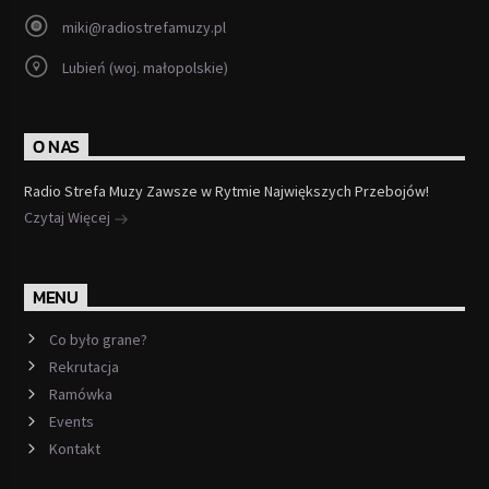
miki@radiostrefamuzy.pl
Lubień (woj. małopolskie)
O NAS
Radio Strefa Muzy Zawsze w Rytmie Największych Przebojów!
Czytaj Więcej
MENU
Co było grane?
Rekrutacja
Ramówka
Events
Kontakt