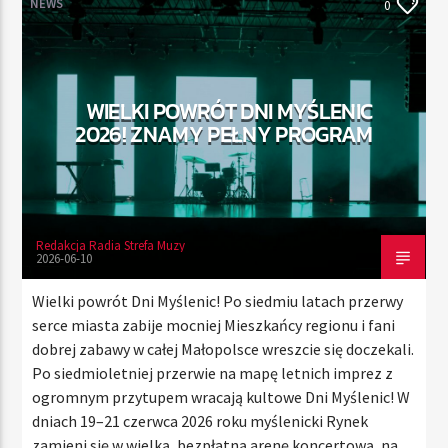
NEWS
0
TERAZ
WIELKI POWRÓT DNI MYŚLENIC
RADIO STREFA MUZY
2026! ZNAMY PEŁNY PROGRAM
00:00
10:00
Redakcja Radia Strefa Muzy
Radio Strefa Muzy
2026-06-10
Wielki powrót Dni Myślenic! Po siedmiu latach przerwy
serce miasta zabije mocniej Mieszkańcy regionu i fani
dobrej zabawy w całej Małopolsce wreszcie się doczekali.
Po siedmioletniej przerwie na mapę letnich imprez z
ogromnym przytupem wracają kultowe Dni Myślenic! W
dniach 19–21 czerwca 2026 roku myślenicki Rynek
zamieni się w wielką, bezpłatną arenę koncertową, na