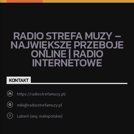
RADIO STREFA MUZY –
NAJWIĘKSZE PRZEBOJE
ONLINE | RADIO
INTERNETOWE
KONTAKT
https://radiostrefamuzy.pl/
miki@radiostrefamuzy.pl
Lubień (woj. małopolskie)