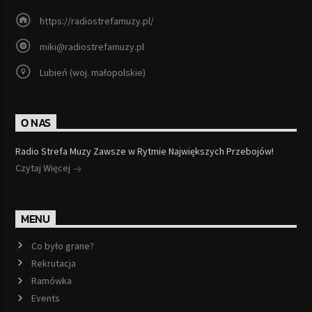
https://radiostrefamuzy.pl/
miki@radiostrefamuzy.pl
Lubień (woj. małopolskie)
O NAS
Radio Strefa Muzy Zawsze w Rytmie Największych Przebojów!
Czytaj Więcej
MENU
Co było grane?
Rekrutacja
Ramówka
Events