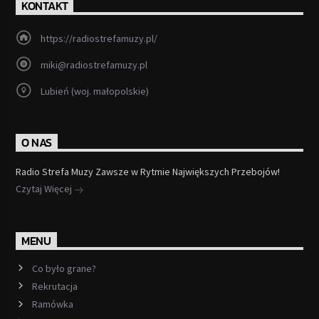
KONTAKT
https://radiostrefamuzy.pl/
miki@radiostrefamuzy.pl
Lubień (woj. małopolskie)
O NAS
Radio Strefa Muzy Zawsze w Rytmie Największych Przebojów!
Czytaj Więcej
MENU
Co było grane?
Rekrutacja
Ramówka