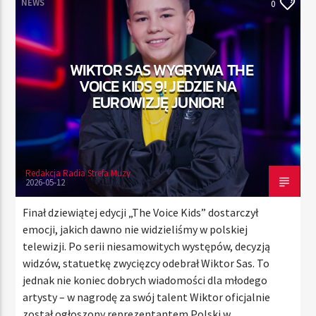
NEWS
0
TERAZ
WIKTOR SAS WYGRYWA THE
RADIO STREFA MUZY
VOICE KIDS 9! JEDZIE NA
00:00
24:00
EUROWIZJĘ JUNIOR!
Redakcja Radia Strefa Muzy
Radio Strefa Muzy
2026-05-12
Finał dziewiątej edycji „The Voice Kids” dostarczył
emocji, jakich dawno nie widzieliśmy w polskiej
telewizji. Po serii niesamowitych występów, decyzją
widzów, statuetkę zwycięzcy odebrał Wiktor Sas. To
jednak nie koniec dobrych wiadomości dla młodego
artysty – w nagrodę za swój talent Wiktor oficjalnie
został ogłoszony reprezentantem Polski w