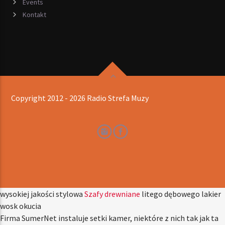
Events
Kontakt
Copyright 2012 - 2026 Radio Strefa Muzy
wysokiej jakości stylowa
Szafy drewniane
litego dębowego lakier
wosk okucia
Firma SumerNet instaluje setki kamer, niektóre z nich tak jak ta