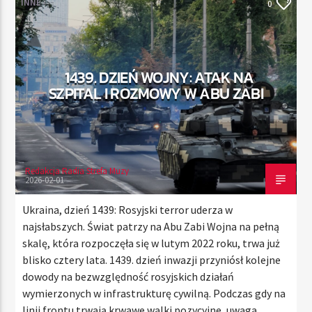
INNE
0
TERAZ
1439. DZIEŃ WOJNY: ATAK NA
RADIO STREFA MUZY
SZPITAL I ROZMOWY W ABU ZABI
00:00
21:00
Redakcja Radia Strefa Muzy
Radio Strefa Muzy
2026-02-01
Ukraina, dzień 1439: Rosyjski terror uderza w
najsłabszych. Świat patrzy na Abu Zabi Wojna na pełną
skalę, która rozpoczęła się w lutym 2022 roku, trwa już
blisko cztery lata. 1439. dzień inwazji przyniósł kolejne
dowody na bezwzględność rosyjskich działań
wymierzonych w infrastrukturę cywilną. Podczas gdy na
linii frontu trwają krwawe walki pozycyjne, uwaga