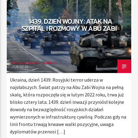
1439. DZIEŃ WOJNY: ATAK NA
TERAZ
SZPITAL I ROZMOWY W ABU ZABI
RADIO STREFA MUZY
00:00
21:00
Redakcja Radia Strefa Muzy
2026-02-01
Radio Strefa Muzy
Ukraina, dzień 1439: Rosyjski terror uderza w
najsłabszych. Świat patrzy na Abu Zabi Wojna na pełną
skalę, która rozpoczęła się w lutym 2022 roku, trwa już
blisko cztery lata. 1439. dzień inwazji przyniósł kolejne
dowody na bezwzględność rosyjskich działań
wymierzonych w infrastrukturę cywilną. Podczas gdy na
linii frontu trwają krwawe walki pozycyjne, uwaga
dyplomatów przenosi […]