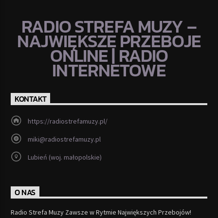
RADIO STREFA MUZY –
NAJWIĘKSZE PRZEBOJE
ONLINE | RADIO
INTERNETOWE
KONTAKT
https://radiostrefamuzy.pl/
miki@radiostrefamuzy.pl
Lubień (woj. małopolskie)
O NAS
Radio Strefa Muzy Zawsze w Rytmie Największych Przebojów!