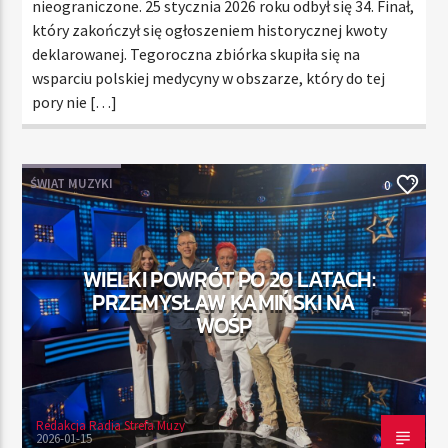
nieograniczone. 25 stycznia 2026 roku odbył się 34. Finał,
który zakończył się ogłoszeniem historycznej kwoty
deklarowanej. Tegoroczna zbiórka skupiła się na
wsparciu polskiej medycyny w obszarze, który do tej
pory nie […]
ŚWIAT MUZYKI
0
WIELKI POWRÓT PO 20 LATACH:
PRZEMYSŁAW KAMIŃSKI NA
WOŚP
Redakcja Radia Strefa Muzy
2026-01-15