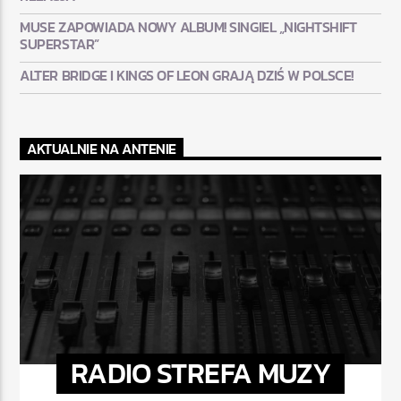
MUSE ZAPOWIADA NOWY ALBUM! SINGIEL „NIGHTSHIFT
SUPERSTAR”
ALTER BRIDGE I KINGS OF LEON GRAJĄ DZIŚ W POLSCE!
AKTUALNIE NA ANTENIE
RADIO STREFA MUZY