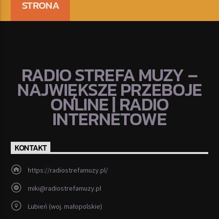
STRONA
RADIO STREFA MUZY –
NAJWIĘKSZE PRZEBOJE
ONLINE | RADIO
INTERNETOWE
KONTAKT
https://radiostrefamuzy.pl/
miki@radiostrefamuzy.pl
Lubień (woj. małopolskie)