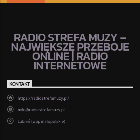
RADIO STREFA MUZY –
NAJWIĘKSZE PRZEBOJE
ONLINE | RADIO
INTERNETOWE
KONTAKT
https://radiostrefamuzy.pl/
miki@radiostrefamuzy.pl
Lubień (woj. małopolskie)