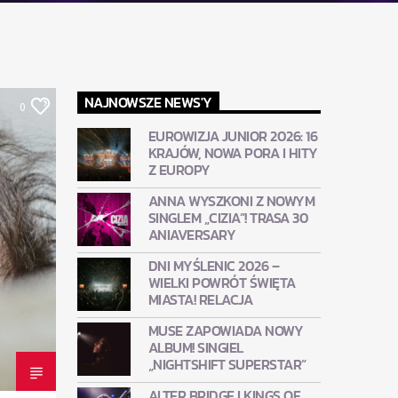
NAJNOWSZE NEWS'Y
0
EUROWIZJA JUNIOR 2026: 16
KRAJÓW, NOWA PORA I HITY
Z EUROPY
ANNA WYSZKONI Z NOWYM
SINGLEM „CIZIA”! TRASA 30
ANIAVERSARY
DNI MYŚLENIC 2026 –
WIELKI POWRÓT ŚWIĘTA
MIASTA! RELACJA
MUSE ZAPOWIADA NOWY
ALBUM! SINGIEL
„NIGHTSHIFT SUPERSTAR”
ALTER BRIDGE I KINGS OF