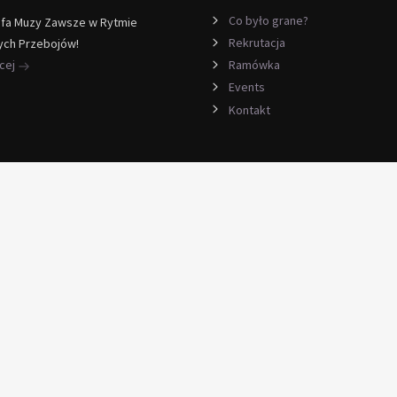
Co było grane?
efa Muzy Zawsze w Rytmie
Rekrutacja
ych Przebojów!
ęcej
Ramówka
Events
Kontakt
sk
snkowskiego 33 serwis komputerowy