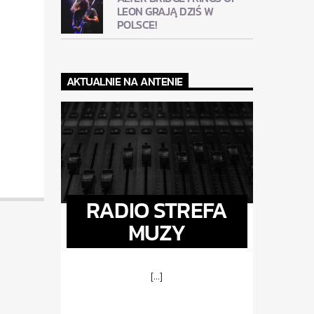
LEON GRAJĄ DZIŚ W
POLSCE!
AKTUALNIE NA ANTENIE
RADIO STREFA
MUZY
[...]