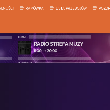
ALNOŚCI
RAMÓWKA
LISTA PRZEBOJÓW
POZDR
TERAZ
RADIO STREFA MUZY
11:00
20:00
NASTĘPNA
LISTA PRZEBOJÓW HOT 20
20:00
21:00