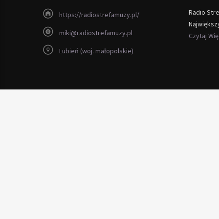
Radio Str
https://radiostrefamuzy.pl/
Największ
miki@radiostrefamuzy.pl
Czytaj Wi
Lubień (woj. małopolskie)
Copyright 2012 - 2026 Radio Strefa Muzy
bezprzewodowy światłowodowy
internet maków
telefon serwery
wysokiej jakości
witryny drewniane
litego dębowego lakier lub wo
polecam genialny niepowtarzalny
serwis laptopów warszawa
so