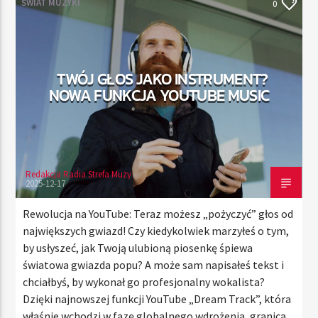
ŚWIAT MUZYKI
0
TERAZ
TWÓJ GŁOS JAKO INSTRUMENT?
RADIO STREFA MUZY
NOWA FUNKCJA YOUTUBE MUSIC
00:00
21:00
Redakcja Radia Strefa Muzy
Radio Strefa Muzy
2025-12-17
Rewolucja na YouTube: Teraz możesz „pożyczyć” głos od
największych gwiazd! Czy kiedykolwiek marzyłeś o tym,
by usłyszeć, jak Twoją ulubioną piosenkę śpiewa
światowa gwiazda popu? A może sam napisałeś tekst i
chciałbyś, by wykonał go profesjonalny wokalista?
Dzięki najnowszej funkcji YouTube „Dream Track”, która
właśnie wchodzi w fazę globalnego wdrożenia, granica