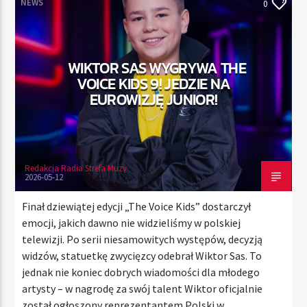
NEWS
0
TERAZ
WIKTOR SAS WYGRYWA THE
RADIO STREFA MUZY
VOICE KIDS 9! JEDZIE NA
00:00
21:00
EUROWIZJĘ JUNIOR!
Redakcja Radia Strefa Muzy
Radio Strefa Muzy
2026-05-12
Finał dziewiątej edycji „The Voice Kids” dostarczył
emocji, jakich dawno nie widzieliśmy w polskiej
telewizji. Po serii niesamowitych występów, decyzją
widzów, statuetkę zwycięzcy odebrał Wiktor Sas. To
jednak nie koniec dobrych wiadomości dla młodego
artysty – w nagrodę za swój talent Wiktor oficjalnie
został ogłoszony reprezentantem Polski w