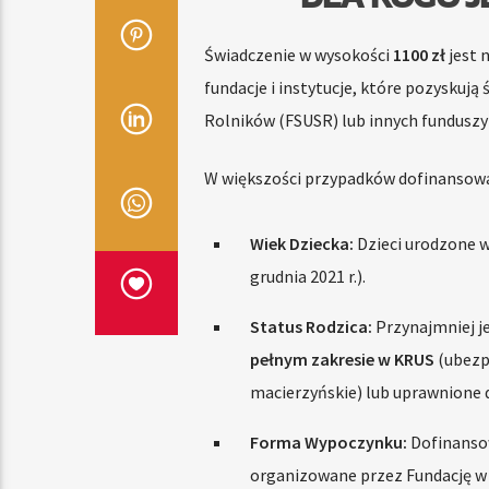
Świadczenie w wysokości
1100 zł
jest 
fundacje i instytucje, które pozysku
Rolników (FSUSR) lub innych funduszy
W większości przypadków dofinansowan
Wiek Dziecka:
Dzieci urodzone w 
grudnia 2021 r.).
Status Rodzica:
Przynajmniej j
pełnym zakresie w KRUS
(ubezp
macierzyńskie) lub uprawnione 
Forma Wypoczynku:
Dofinanso
organizowane przez Fundację w 