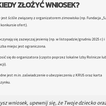
 KIEDY ZŁOŻYĆ WNIOSEK?
 jest ściśle związany z organizatorem zimowiska (np. Fundacja „S
konkursie ofert).
nają się zazwyczaj jesienią (np. w listopadzie/grudniu 2025 r.) i
iczba miejsc jest ograniczona.
sić się do organizatora (często poprzez lokalne Izby Rolnicze lu
ji).
ne jest m.in. zaświadczenie o ubezpieczeniu z KRUS oraz karta
czynku.
sz wniosek, upewnij się, że Twoje dziecko ora