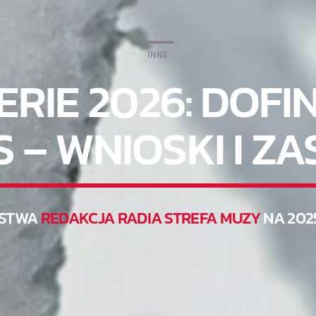
INNE
FERIE 2026: DO
 – WNIOSKI I Z
STWA
REDAKCJA RADIA STREFA MUZY
NA 202