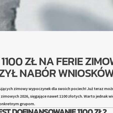
1100 ZŁ NA FERIE ZIM
SZYŁ NABÓR WNIOSKÓW
ujących zimowy wypoczynek dla swoich pociech! Już teraz moż
i zimowych 2026, sięgające nawet 1100 złotych. Warto jednak wi
 konkretnym grupom.
EST DOFINANSOWANIE 1100 ZŁ?