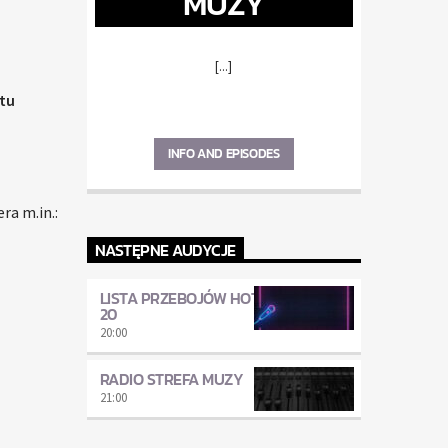
MUZY
[...]
tu
INFO AND EPISODES
ra m.in.:
NASTĘPNE AUDYCJE
LISTA PRZEBOJÓW HOT
20
20:00
RADIO STREFA MUZY
21:00