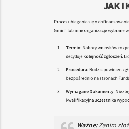
JAK I
Proces ubiegania się o dofinansowanie
Gmin” lub inne organizacje wybrane w 
Termin:
Nabory wniosków rozpoczy
decyduje
kolejność zgłoszeń
. L
Procedura:
Rodzic powinien zgło
bezpośrednio na stronach Fundac
Wymagane Dokumenty:
Niezbęd
kwalifikacyjna uczestnika wypo
Ważne:
Zanim złoży