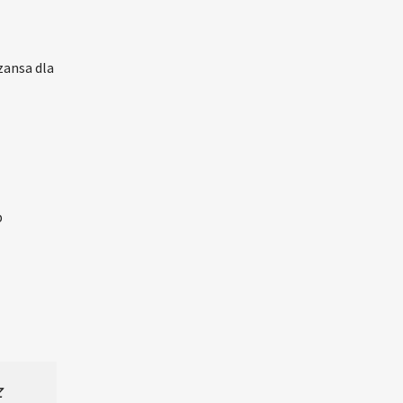
zansa dla
b
z