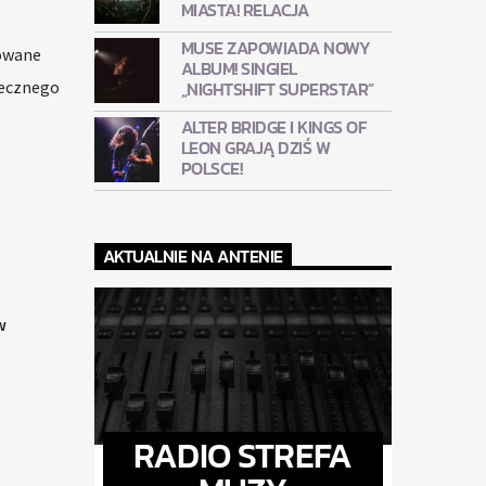
MIASTA! RELACJA
MUSE ZAPOWIADA NOWY
zowane
ALBUM! SINGIEL
„NIGHTSHIFT SUPERSTAR”
łecznego
ALTER BRIDGE I KINGS OF
LEON GRAJĄ DZIŚ W
POLSCE!
AKTUALNIE NA ANTENIE
w
RADIO STREFA