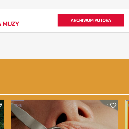
ARCHIWUM AUTORA
A MUZY
INNE
0