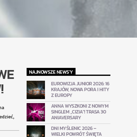
OWE
NAJNOWSZE NEWS'Y
!
EUROWIZJA JUNIOR 2026: 16
KRAJÓW, NOWA PORA I HITY
Z EUROPY
ANNA WYSZKONI Z NOWYM
na
SINGLEM „CIZIA”! TRASA 30
edzieć,
ANIAVERSARY
DNI MYŚLENIC 2026 –
WIELKI POWRÓT ŚWIĘTA