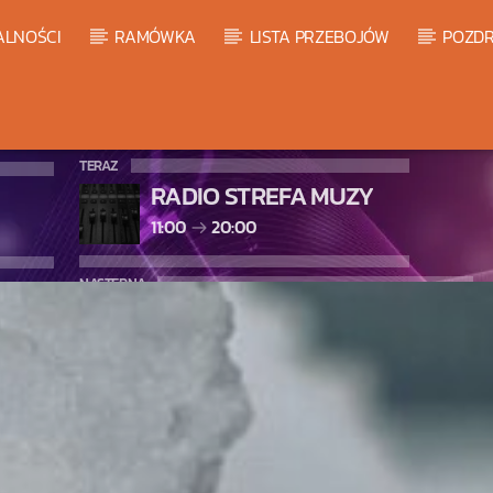
ALNOŚCI
RAMÓWKA
LISTA PRZEBOJÓW
POZDR
TERAZ
RADIO STREFA MUZY
11:00
20:00
NASTĘPNA
LISTA PRZEBOJÓW HOT 20
20:00
21:00