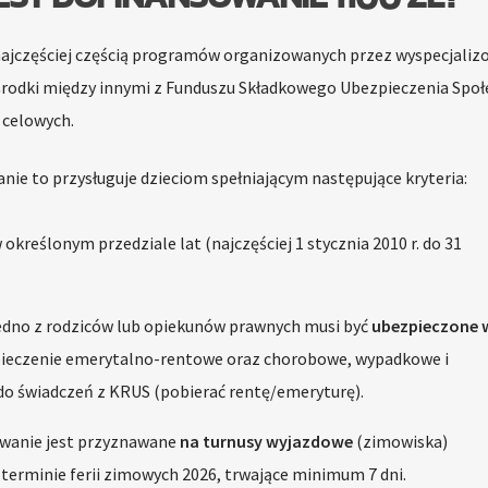
najczęściej częścią programów organizowanych przez wyspecjali
ją środki między innymi z Funduszu Składkowego Ubezpieczenia Spo
 celowych.
ie to przysługuje dzieciom spełniającym następujące kryteria:
określonym przedziale lat (najczęściej 1 stycznia 2010 r. do 31
edno z rodziców lub opiekunów prawnych musi być
ubezpieczone 
ieczenie emerytalno-rentowe oraz chorobowe, wypadkowe i
do świadczeń z KRUS (pobierać rentę/emeryturę).
wanie jest przyznawane
na turnusy wyjazdowe
(zimowiska)
terminie ferii zimowych 2026, trwające minimum 7 dni.