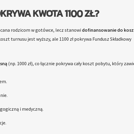
OKRYWA KWOTA 1100 ZŁ?
łacana rodzicom w gotówce, lecz stanowi
dofinansowanie do kosz
koszt turnusu jest wyższy, ale 1100 zł pokrywa Fundusz Składkowy
asną
(np. 1000 zł), co łącznie pokrywa cały koszt pobytu, który zawie
tem.
nie.
gogiczną i medyczną.
cje.