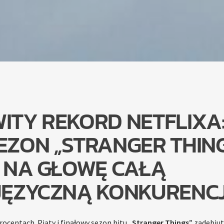
ITY REKORD NETFLIXA
EZON „STRANGER THIN
E NA GŁOWĘ CAŁĄ
JĘZYCZNĄ KONKURENCJ
procentach. Piąty i finałowy sezon hitu
„Stranger Things”
zadebiut