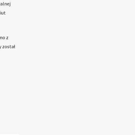
ralnej
iut
no z
y został