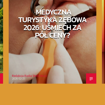
MEDYCZNA
TURYSTYKA ZĘBOWA
2026: UŚMIECH ZA
PÓŁ CENY?
Redakcja Radia Strefa Muzy
2026-02-25