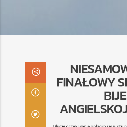
NIESAMOW
FINAŁOWY S
BIJ
ANGIELSKO
Długie oczekiwanie opłaciło się w stu 