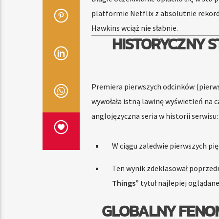
platformie Netflix z absolutnie rekor
Hawkins wciąż nie słabnie.
HISTORYCZNY S
Premiera pierwszych odcinków (pierws
wywołała istną lawinę wyświetleń na c
anglojęzyczna seria w historii serwisu:
W ciągu zaledwie pierwszych pięc
Ten wynik zdeklasował poprzedni
Things”
tytuł najlepiej ogląda
GLOBALNY FENOM