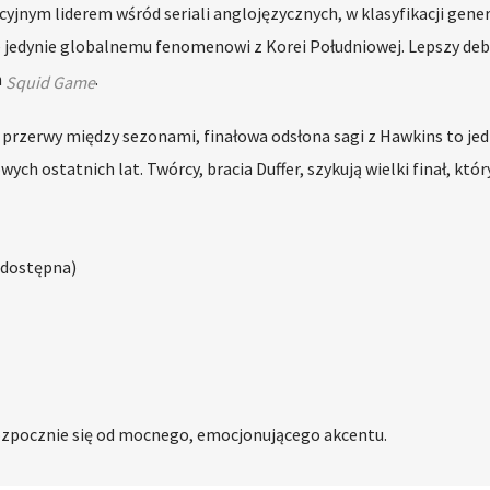
yjnym liderem wśród seriali anglojęzycznych, w klasyfikacji gene
je jedynie globalnemu fenomenowi z Korei Południowej. Lepszy deb
n
.
Squid Game
 przerwy między sezonami, finałowa odsłona sagi z Hawkins to jed
h ostatnich lat. Twórcy, bracia Duffer, szykują wielki finał, któr
ż dostępna)
rozpocznie się od mocnego, emocjonującego akcentu.