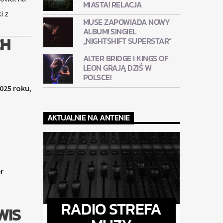
MIASTA! RELACJA
i z
MUSE ZAPOWIADA NOWY
ALBUM! SINGIEL
CH
„NIGHTSHIFT SUPERSTAR”
ALTER BRIDGE I KINGS OF
LEON GRAJĄ DZIŚ W
POLSCE!
2025 roku
,
AKTUALNIE NA ANTENIE
r
RADIO STREFA
WIS