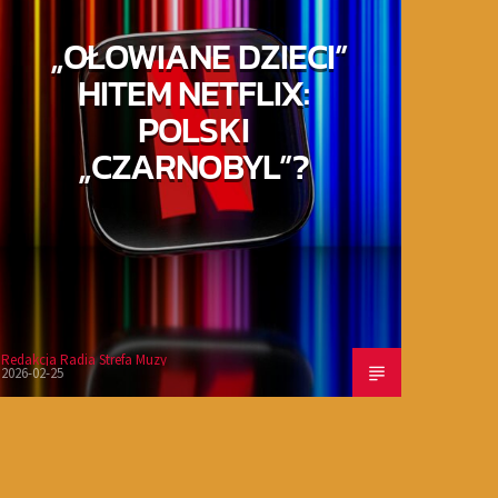
„OŁOWIANE DZIECI”
HITEM NETFLIX:
POLSKI
„CZARNOBYL”?
Redakcja Radia Strefa Muzy
2026-02-25