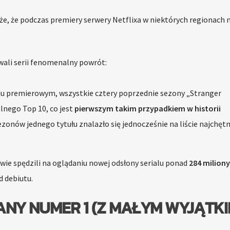
e, że podczas premiery serwery Netflixa w niektórych regionach 
owali serii fenomenalny powrót:
u premierowym, wszystkie cztery poprzednie sezony „Stranger
alnego Top 10, co jest
pierwszym takim przypadkiem w historii
sezonów jednego tytułu znalazło się jednocześnie na liście najchętn
ie spędzili na oglądaniu nowej odsłony serialu ponad
284 miliony
d debiutu.
NY NUMER 1 (Z MAŁYM WYJĄTKI