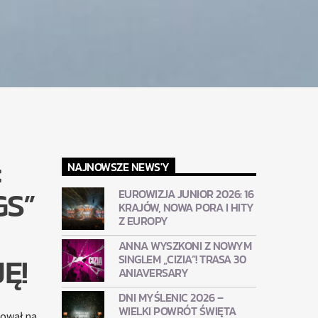
:
NAJNOWSZE NEWS'Y
GS”
EUROWIZJA JUNIOR 2026: 16
KRAJÓW, NOWA PORA I HITY
Z EUROPY
ANNA WYSZKONI Z NOWYM
Ę!
SINGLEM „CIZIA”! TRASA 30
ANIAVERSARY
DNI MYŚLENIC 2026 –
WIELKI POWRÓT ŚWIĘTA
ował na