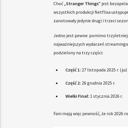
Choć
„Stranger Things”
jest bezapelac
wszystkich produkcji Netflixa ustępu
zanotowały jedynie drugi i trzeci sezo
Jedno jest pewne: pomimo trzyletniej
najważniejszych wydarzeń streamingowyc
podzielony na trzy części:
Część 1:
27 listopada 2025 r. (ju
Część 2:
26 grudnia 2025 r.
Wielki Finał:
1 stycznia 2026 r.
Fani mają więc pewność, że rok 2026 