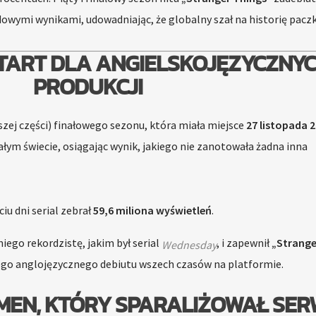
dowymi wynikami, udowadniając, że globalny szał na historię paczk
TART DLA ANGIELSKOJĘZYCZNY
PRODUKCJI
zej części) finałowego sezonu, która miała miejsce
27 listopada 
ałym świecie, osiągając wynik, jakiego nie zanotowała żadna inna
iu dni serial zebrał
59,6 miliona wyświetleń
.
ego rekordzistę, jakim był serial
, i zapewnił
„Strange
Wednesday
nego anglojęzycznego debiutu wszech czasów na platformie.
EN, KTÓRY SPARALIŻOWAŁ SER