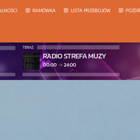
ALNOŚCI
RAMÓWKA
LISTA PRZEBOJÓW
POZDR
TERAZ
RADIO STREFA MUZY
00:00
24:00