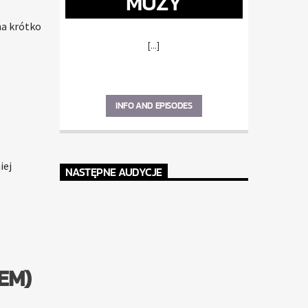
MUZY
na krótko
[...]
INFO AND EPISODES
iej
NASTĘPNE AUDYCJE
EM)