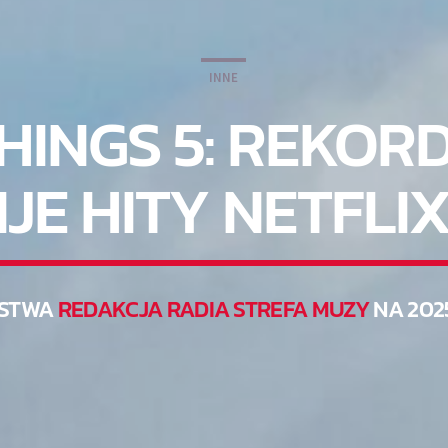
INNE
HINGS 5: REKOR
IJE HITY NETFLI
STWA
REDAKCJA RADIA STREFA MUZY
NA 202