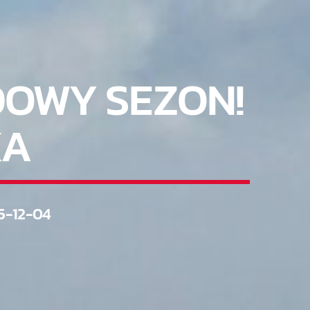
DOWY SEZON!
XA
5-12-04