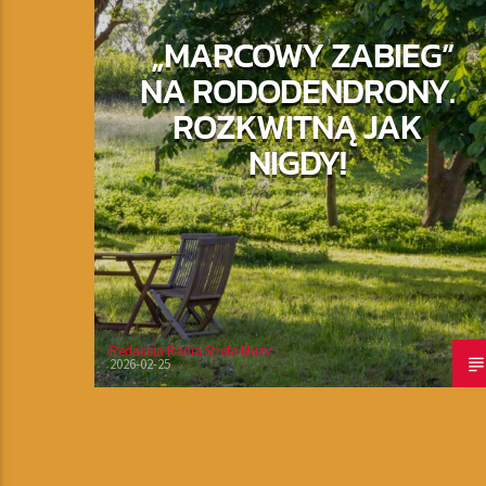
„MARCOWY ZABIEG”
NA RODODENDRONY.
ROZKWITNĄ JAK
NIGDY!
Redakcja Radia Strefa Muzy
2026-02-25