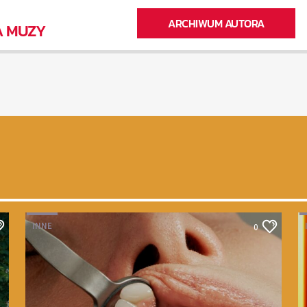
ARCHIWUM AUTORA
A MUZY
INNE
0