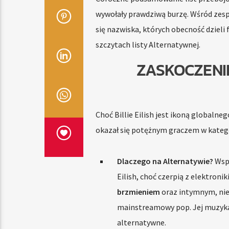
wywołały prawdziwą burzę. Wśród zespo
się nazwiska, których obecność dzieli
szczytach listy Alternatywnej.
ZASKOCZENIE
Choć Billie Eilish jest ikoną globalne
okazał się potężnym graczem w katego
Dlaczego na Alternatywie?
Wspó
Eilish, choć czerpią z elektronik
brzmieniem
oraz intymnym, ni
mainstreamowy pop. Jej muzyka c
alternatywne.