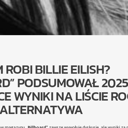
 ROBI BILLIE EILISH?
RD” PODSUMOWAŁ 2025
E WYNIKI NA LIŚCIE R
 ALTERNATYWA
jów magazynu
„Billboard”
zawsze wywołuje dyskusje, ale wyniki za 