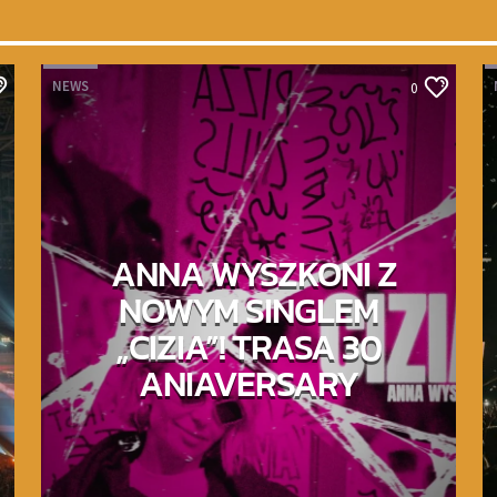
NEWS
0
ANNA WYSZKONI Z
NOWYM SINGLEM
„CIZIA”! TRASA 30
ANIAVERSARY