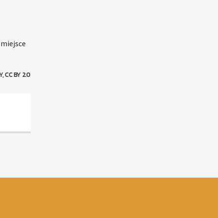
 miejsce
 CC BY 2.0