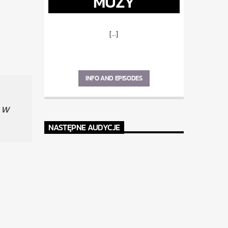
MUZY
[...]
INFO AND EPISODES
 w
NASTĘPNE AUDYCJE