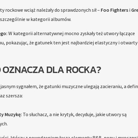
sty rockowe wciąż należały do sprawdzonych sił –
Foo Fighters
i
Gr
 szczególnie w kategorii albumów.
go:
W kategorii alternatywnej mocno zyskały też utwory łączące
, pokazując, że gatunek ten jest najbardziej elastyczny i otwarty
O OZNACZA DLA ROCKA?
asnym sygnałem, że gatunki muzyczne ulegają zacieraniu, a defin
az szersza:
ty Muzykę:
To słuchacz, a nie krytyk, decyduje, jakie utwory są
ych.
yści, którzy z powodzeniem łączą elementy R&B, popu i mrocznej