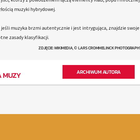
szłością muzyki hybrydowej.
eśli muzyka brzmi autentycznie i jest intrygująca, znajdzie swoje
tne zasady klasyfikacji.
ZDJĘCIE: WIKIMEDIA, © LARS CROMMELINCK PHOTOGRAPHY,
ARCHIWUM AUTORA
A MUZY