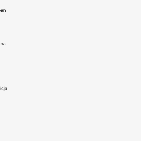
een
 na
icja