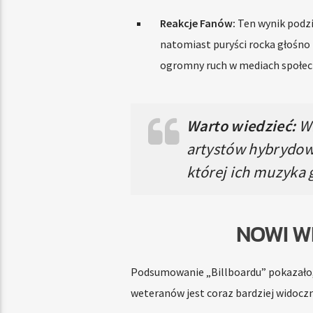
Reakcje Fanów:
Ten wynik podzie
natomiast puryści rocka głośno p
ogromny ruch w mediach społec
Warto wiedzieć:
Wi
artystów hybrydowyc
której ich muzyka
NOWI W
Podsumowanie „Billboardu” pokazało, 
weteranów jest coraz bardziej widoczn