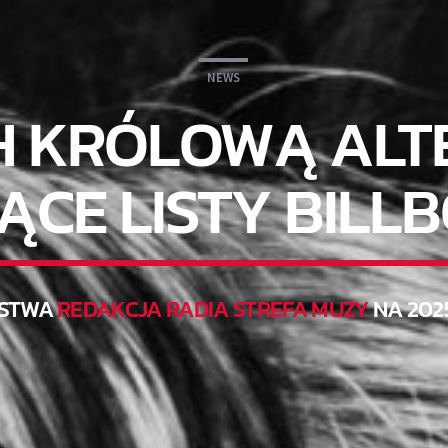
NEWS
ISH KRÓLOWĄ A
CE LISTY BILL
STWA
REDAKCJA RADIA STREFA MUZY
NA 202