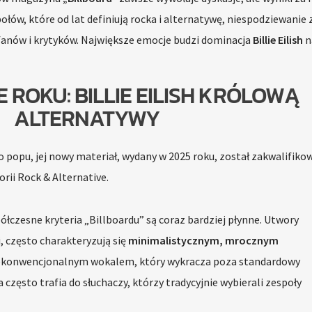
łów, które od lat definiują rocka i alternatywę, niespodziewanie 
 fanów i krytyków. Największe emocje budzi dominacja
Billie Eilish
n
 ROKU: BILLIE EILISH KRÓLOWĄ
ALTERNATYWY
go popu, jej nowy materiał, wydany w 2025 roku, został zakwalifikow
rii Rock & Alternative.
łczesne kryteria „Billboardu” są coraz bardziej płynne. Utwory
i, często charakteryzują się
minimalistycznym, mrocznym
ekonwencjonalnym wokalem, który wykracza poza standardowy
zęsto trafia do słuchaczy, którzy tradycyjnie wybierali zespoły