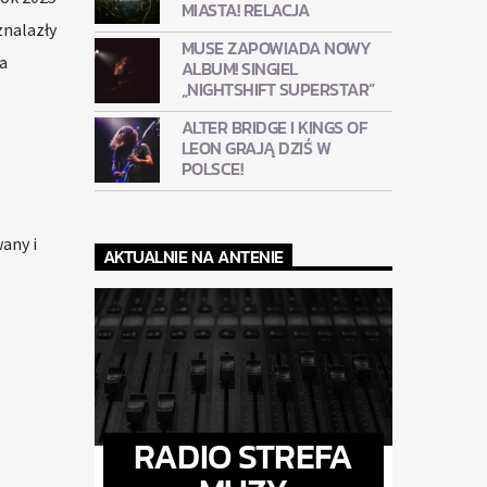
MIASTA! RELACJA
znalazły
MUSE ZAPOWIADA NOWY
a
ALBUM! SINGIEL
„NIGHTSHIFT SUPERSTAR”
ALTER BRIDGE I KINGS OF
LEON GRAJĄ DZIŚ W
POLSCE!
any i
AKTUALNIE NA ANTENIE
RADIO STREFA