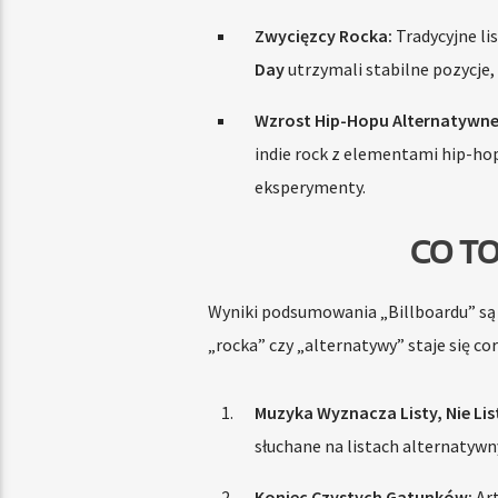
Zwycięzcy Rocka:
Tradycyjne li
Day
utrzymali stabilne pozycje,
Wzrost Hip-Hopu Alternatywne
indie rock z elementami hip-hopu
eksperymenty.
CO T
Wyniki podsumowania „Billboardu” są j
„rocka” czy „alternatywy” staje się cor
Muzyka Wyznacza Listy, Nie Lis
słuchane na listach alternatywn
Koniec Czystych Gatunków:
Art