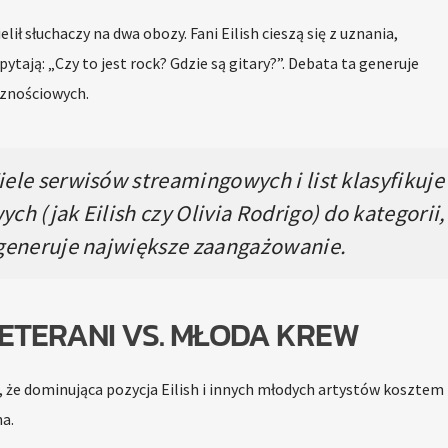
lił słuchaczy na dwa obozy. Fani Eilish cieszą się z uznania,
ytają: „Czy to jest rock? Gdzie są gitary?”. Debata ta generuje
znościowych.
ele serwisów streamingowych i list klasyfikuje
h (jak Eilish czy Olivia Rodrigo) do kategorii,
 generuje największe zaangażowanie.
ETERANI VS. MŁODA KREW
że dominująca pozycja Eilish i innych młodych artystów kosztem
a.