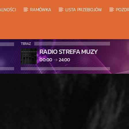
ALNOŚCI
RAMÓWKA
LISTA PRZEBOJÓW
POZDR
TERAZ
RADIO STREFA MUZY
00:00
24:00