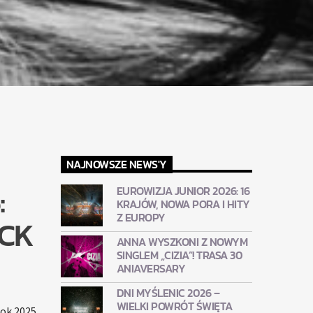
NAJNOWSZE NEWS'Y
:
EUROWIZJA JUNIOR 2026: 16
KRAJÓW, NOWA PORA I HITY
Z EUROPY
OCK
ANNA WYSZKONI Z NOWYM
SINGLEM „CIZIA”! TRASA 30
ANIAVERSARY
DNI MYŚLENIC 2026 –
WIELKI POWRÓT ŚWIĘTA
rok 2025