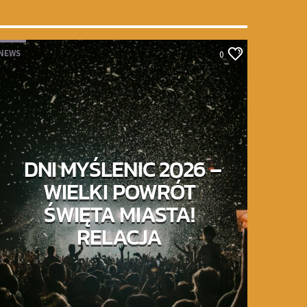
NEWS
0
DNI MYŚLENIC 2026 –
WIELKI POWRÓT
ŚWIĘTA MIASTA!
RELACJA