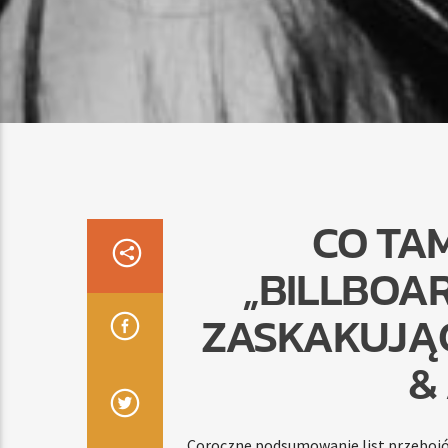
CO TAM
„BILLBOA
ZASKAKUJĄC
&
Coroczne podsumowanie list przebo