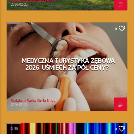
Redakcja Radia Strefa Muzy
2026-02-25
INNE
0
MEDYCZNA TURYSTYKA ZĘBOWA
2026: UŚMIECH ZA PÓŁ CENY?
Redakcja Radia Strefa Muzy
2026-02-25
INNE
0