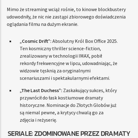
Mimo że streaming wciąż rośnie, to kinowe blockbustery
udowodniły, że nic nie zastąpi zbiorowego doświadczenia
oglądania filmu na dużym ekranie.
„Cosmic Drift”:
Absolutny Król Box Office 2025.
Ten kosmiczny thriller science-fiction,
zrealizowany w technologii IMAX, pobił
rekordy frekwencyjne w lipcu, udowadniając, że
widzowie tęsknią za oryginalnymi
scenariuszami i spektakularnymi efektami.
„The Last Duchess”:
Zaskakujący sukces, który
przywrócił do łask kostiumowe dramaty
historyczne. Nominacje do Złotych Globów już
są niemal pewne, a krytycy chwalą go za
zdjęcia i reżyserię.
SERIALE: ZDOMINOWANE PRZEZ DRAMATY