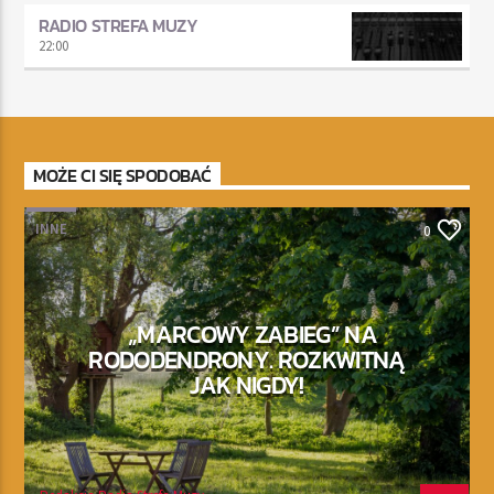
RADIO STREFA MUZY
22:00
MOŻE CI SIĘ SPODOBAĆ
INNE
0
„MARCOWY ZABIEG” NA
RODODENDRONY. ROZKWITNĄ
JAK NIGDY!