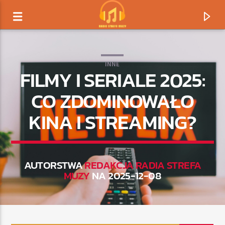
INNE
FILMY I SERIALE 2025:
CO ZDOMINOWAŁO
KINA I STREAMING?
AUTORSTWA
REDAKCJA RADIA STREFA
MUZY
NA 2025-12-08
TERAZ GRAMY
TYTUŁ
ARTYSTA