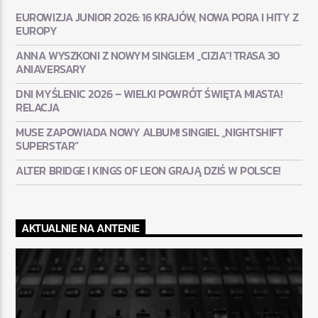
EUROWIZJA JUNIOR 2026: 16 KRAJÓW, NOWA PORA I HITY Z
EUROPY
ANNA WYSZKONI Z NOWYM SINGLEM „CIZIA”! TRASA 30
ANIAVERSARY
DNI MYŚLENIC 2026 – WIELKI POWRÓT ŚWIĘTA MIASTA!
RELACJA
MUSE ZAPOWIADA NOWY ALBUM! SINGIEL „NIGHTSHIFT
SUPERSTAR”
ALTER BRIDGE I KINGS OF LEON GRAJĄ DZIŚ W POLSCE!
AKTUALNIE NA ANTENIE