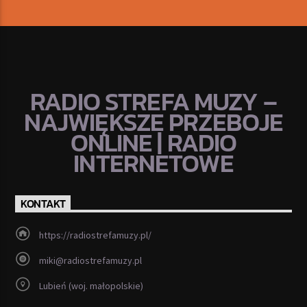
RADIO STREFA MUZY –
NAJWIĘKSZE PRZEBOJE
ONLINE | RADIO
INTERNETOWE
KONTAKT
https://radiostrefamuzy.pl/
miki@radiostrefamuzy.pl
Lubień (woj. małopolskie)