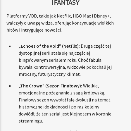
I FANTASY
Platformy VOD, takie jak Netflix, HBO Max i Disney+,
walczyły o uwagę widza, oferując kontynuacje wielkich
hitów i intrygujące nowości.
„Echoes of the Void” (Netflix):
Druga część tej
dystopijnej serii stała się najczęściej
binge’owanym serialem roku. Choć fabuła
bywała kontrowersyjna, widzowie pokochali jej
mroczny, futurystyczny klimat.
„The Crown” (Sezon Finałowy):
Wielkie,
emocjonalne pożegnanie z sagą królewską.
Finałowy sezon wywołał falę dyskusji na temat
historycznej dokładności i po raz kolejny
dowiódł, że ten serial jest klejnotem w koronie
streamingu.