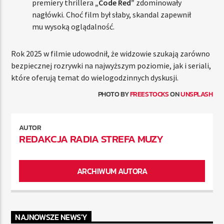
premiery thrillera
„Code Red”
zdominowały
nagłówki. Choć film był słaby, skandal zapewnił
mu wysoką oglądalność.
Rok 2025 w filmie udowodnił, że widzowie szukają zarówno
bezpiecznej rozrywki na najwyższym poziomie, jak i seriali,
które oferują temat do wielogodzinnych dyskusji.
PHOTO BY
FREESTOCKS
ON
UNSPLASH
AUTOR
REDAKCJA RADIA STREFA MUZY
ARCHIWUM AUTORA
NAJNOWSZE NEWS'Y