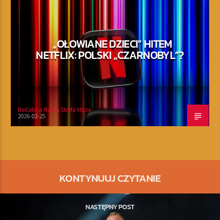
„OŁOWIANE DZIECI” HITEM
NETFLIX: POLSKI „CZARNOBYL”?
Redakcja Radia Strefa Muzy
2026-02-25
KONTYNUUJ CZYTANIE
NASTĘPNY POST