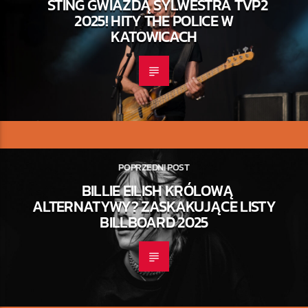
STING GWIAZDĄ SYLWESTRA TVP2
2025! HITY THE POLICE W
KATOWICACH
POPRZEDNI POST
BILLIE EILISH KRÓLOWĄ
ALTERNATYWY? ZASKAKUJĄCE LISTY
BILLBOARD 2025