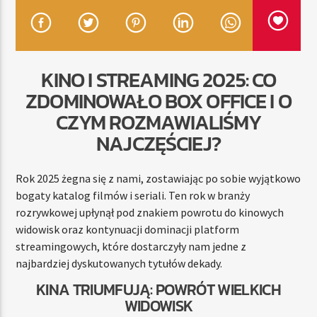
TERAZ
KINO I STREAMING 2025: CO
RADIO STREFA MUZY
ZDOMINOWAŁO BOX OFFICE I O
00:00
21:00
CZYM ROZMAWIALIŚMY
NAJCZĘŚCIEJ?
Radio Strefa Muzy
Rok 2025 żegna się z nami, zostawiając po sobie wyjątkowo
bogaty katalog filmów i seriali. Ten rok w branży
rozrywkowej upłynął pod znakiem powrotu do kinowych
widowisk oraz kontynuacji dominacji platform
streamingowych, które dostarczyły nam jedne z
najbardziej dyskutowanych tytułów dekady.
KINA TRIUMFUJĄ: POWRÓT WIELKICH
WIDOWISK