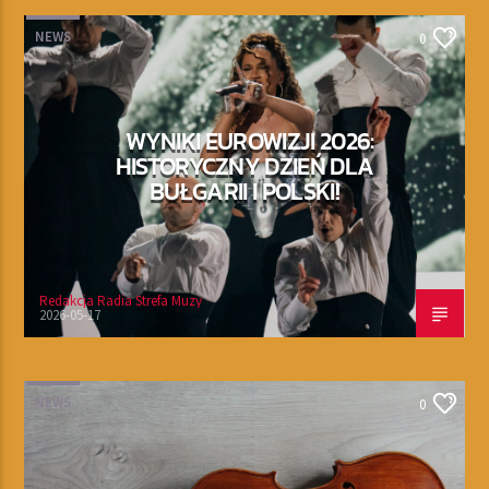
NEWS
0
WYNIKI EUROWIZJI 2026:
HISTORYCZNY DZIEŃ DLA
BUŁGARII I POLSKI!
Redakcja Radia Strefa Muzy
2026-05-17
NEWS
0