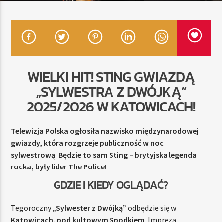
TERAZ
RADIO STREFA MUZY
00:00
21:00
WIELKI HIT! STING GWIAZDĄ
„SYLWESTRA Z DWÓJKĄ”
2025/2026 W KATOWICACH!
Radio Strefa Muzy
Telewizja Polska ogłosiła nazwisko międzynarodowej
gwiazdy, która rozgrzeje publiczność w noc
sylwestrową. Będzie to sam Sting – brytyjska legenda
rocka, były lider The Police!
GDZIE I KIEDY OGLĄDAĆ?
Tegoroczny
„Sylwester z Dwójką”
odbędzie się w
Katowicach, pod kultowym Spodkiem
. Impreza