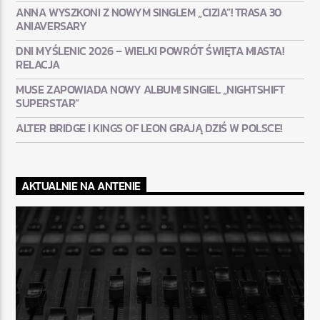
ANNA WYSZKONI Z NOWYM SINGLEM „CIZIA”! TRASA 30
ANIAVERSARY
DNI MYŚLENIC 2026 – WIELKI POWRÓT ŚWIĘTA MIASTA!
RELACJA
MUSE ZAPOWIADA NOWY ALBUM! SINGIEL „NIGHTSHIFT
SUPERSTAR”
ALTER BRIDGE I KINGS OF LEON GRAJĄ DZIŚ W POLSCE!
AKTUALNIE NA ANTENIE