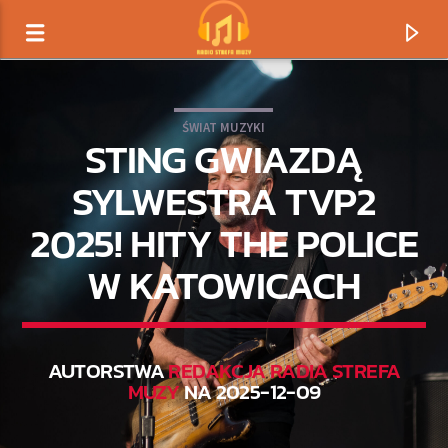
ŚWIAT MUZYKI
STING GWIAZDĄ
SYLWESTRA TVP2
2025! HITY THE POLICE
W KATOWICACH
AUTORSTWA
REDAKCJA RADIA STREFA
TERAZ GRAMY
MUZY
NA 2025-12-09
TYTUŁ
ARTYSTA