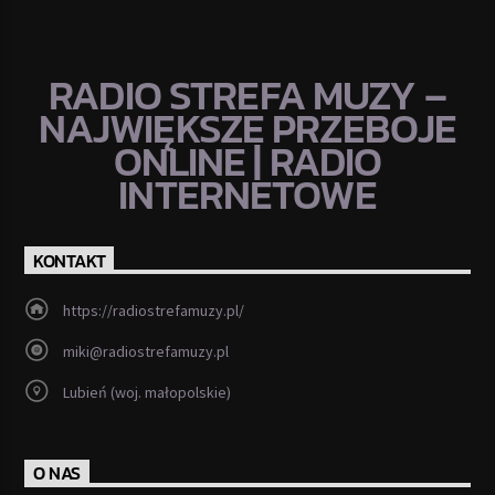
RADIO STREFA MUZY –
NAJWIĘKSZE PRZEBOJE
ONLINE | RADIO
INTERNETOWE
KONTAKT
https://radiostrefamuzy.pl/
miki@radiostrefamuzy.pl
Lubień (woj. małopolskie)
O NAS