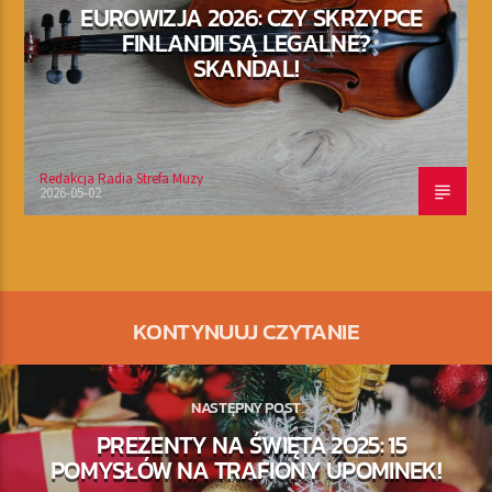
EUROWIZJA 2026: CZY SKRZYPCE
FINLANDII SĄ LEGALNE?
SKANDAL!
Redakcja Radia Strefa Muzy
2026-05-02
KONTYNUUJ CZYTANIE
NASTĘPNY POST
PREZENTY NA ŚWIĘTA 2025: 15
POMYSŁÓW NA TRAFIONY UPOMINEK!