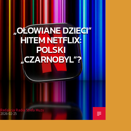
„OŁOWIANE DZIECI”
HITEM NETFLIX:
POLSKI
„CZARNOBYL”?
Redakcja Radia Strefa Muzy
2026-02-25