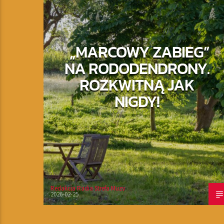
„MARCOWY ZABIEG”
NA RODODENDRONY.
ROZKWITNĄ JAK
NIGDY!
Redakcja Radia Strefa Muzy
2026-02-25