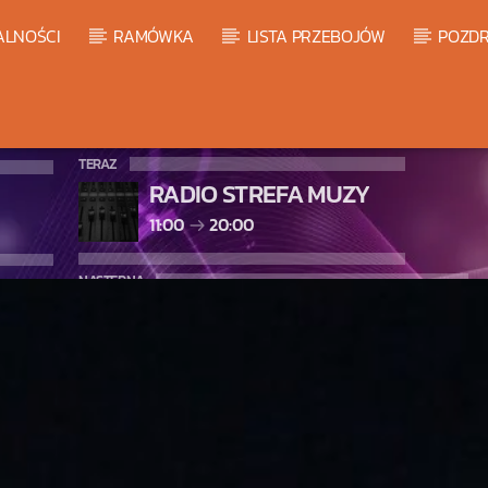
ALNOŚCI
RAMÓWKA
LISTA PRZEBOJÓW
POZDR
TERAZ
RADIO STREFA MUZY
11:00
20:00
NASTĘPNA
LISTA PRZEBOJÓW HOT 20
20:00
21:00