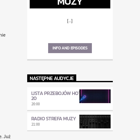
MUZY
[...]
nie
INFO AND EPISODES
NASTĘPNE AUDYCJE
LISTA PRZEBOJÓW HOT
20
20:00
RADIO STREFA MUZY
21:00
. Już