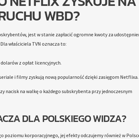
 NETFLIX ZYSKUJE NA
RUCHU WBD?
bskrybentów, jest w stanie zapłacić ogromne kwoty za udostępnie
 Dla właściciela TVN oznacza to:
dolarów z opłat licencyjnych.
seriale i filmy zyskują nową popularność dzięki zasięgom Netflixa.
zy nacisk na walkę o każdego subskrybenta przy jednoczesnym
ACZA DLA POLSKIEGO WIDZA?
 poziomu korporacyjnego, jej efekty odczujemy również w Polsce