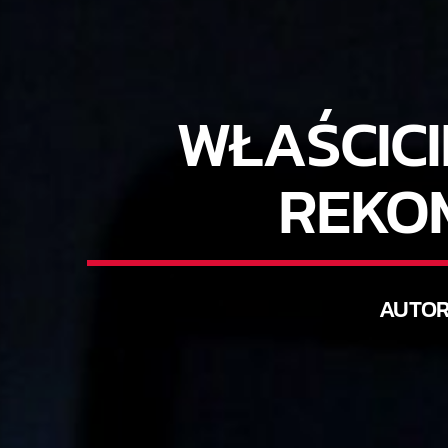
WŁAŚCICI
REKO
AUTO