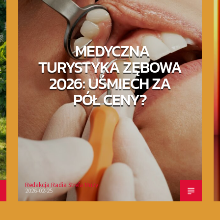
MEDYCZNA
TURYSTYKA ZĘBOWA
2026: UŚMIECH ZA
PÓŁ CENY?
Redakcja Radia Strefa Muzy
2026-02-25