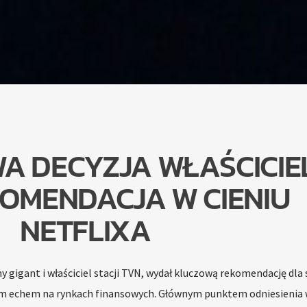
A DECYZJA WŁAŚCICIE
KOMENDACJA W CIENIU
NETFLIXA
y gigant i właściciel stacji TVN, wydał kluczową rekomendację dla
okim echem na rynkach finansowych. Głównym punktem odniesienia