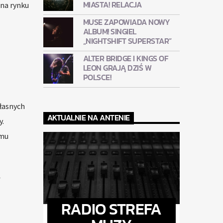
MIASTA! RELACJA
 na rynku
MUSE ZAPOWIADA NOWY
ALBUM! SINGIEL
„NIGHTSHIFT SUPERSTAR”
ALTER BRIDGE I KINGS OF
LEON GRAJĄ DZIŚ W
POLSCE!
własnych
AKTUALNIE NA ANTENIE
y.
emu
ę
RADIO STREFA