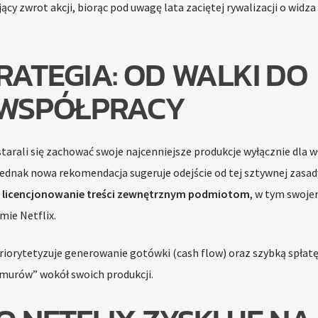
jący zwrot akcji, biorąc pod uwagę lata zaciętej rywalizacji o widza
ATEGIA: OD WALKI DO
WSPÓŁPRACY
starali się zachować swoje najcenniejsze produkcje wyłącznie dla 
 Jednak nowa rekomendacja sugeruje odejście od tej sztywnej zasad
a
licencjonowanie treści zewnętrznym podmiotom
, w tym swoj
ie Netflix.
 priorytetyzuje generowanie gotówki (cash flow) oraz szybką spłat
murów” wokół swoich produkcji.