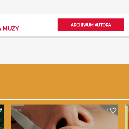
ARCHIWUM AUTORA
A MUZY
INNE
0