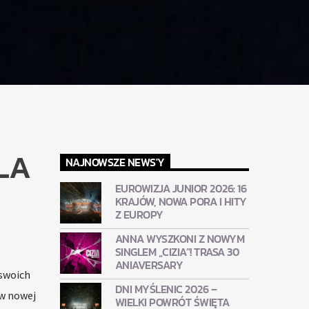
LA
NAJNOWSZE NEWS'Y
EUROWIZJA JUNIOR 2026: 16
KRAJÓW, NOWA PORA I HITY
Z EUROPY
ANNA WYSZKONI Z NOWYM
SINGLEM „CIZIA”! TRASA 30
ANIAVERSARY
 swoich
DNI MYŚLENIC 2026 –
 w nowej
WIELKI POWRÓT ŚWIĘTA