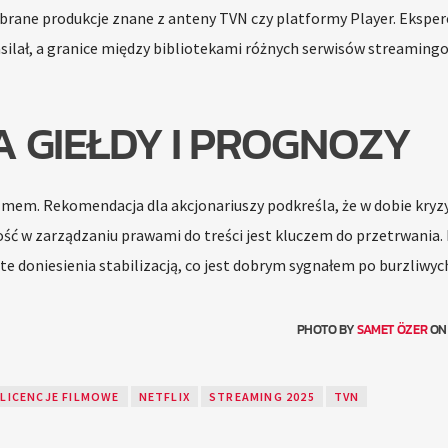
brane produkcje znane z anteny TVN czy platformy Player. Eksper
nasilał, a granice między bibliotekami różnych serwisów streaming
 GIEŁDY I PROGNOZY
zmem. Rekomendacja dla akcjonariuszy podkreśla, że w dobie kryz
ość w zarządzaniu prawami do treści jest kluczem do przetrwania. 
te doniesienia stabilizacją, co jest dobrym sygnałem po burzliwyc
PHOTO BY
SAMET ÖZER
O
LICENCJE FILMOWE
NETFLIX
STREAMING 2025
TVN