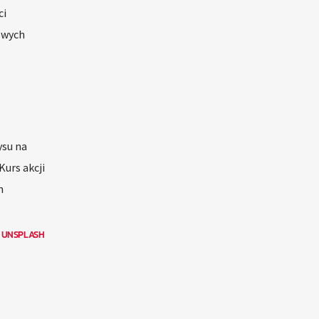
ci
owych
ysu na
Kurs akcji
h
N
UNSPLASH