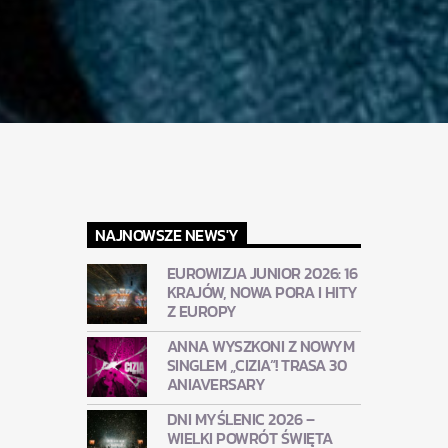
NAJNOWSZE NEWS'Y
EUROWIZJA JUNIOR 2026: 16
KRAJÓW, NOWA PORA I HITY
Z EUROPY
ANNA WYSZKONI Z NOWYM
SINGLEM „CIZIA”! TRASA 30
ANIAVERSARY
DNI MYŚLENIC 2026 –
WIELKI POWRÓT ŚWIĘTA