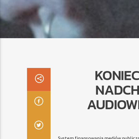
KONIE
NADCH
AUDIOWI
System finansowania mediów publiczny