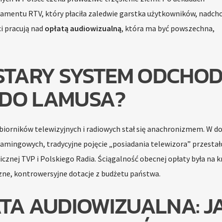
mentu RTV, który płaciła zaledwie garstka użytkowników, nadch
ci pracują nad
opłatą audiowizualną
, która ma być powszechna,
STARY SYSTEM ODCHOD
DO LAMUSA?
biorników telewizyjnych i radiowych stał się anachronizmem. W d
amingowych, tradycyjne pojęcie „posiadania telewizora” przestał
cznej TVP i Polskiego Radia. Ściągalność obecnej opłaty była na k
ne, kontrowersyjne dotacje z budżetu państwa.
TA AUDIOWIZUALNA: J