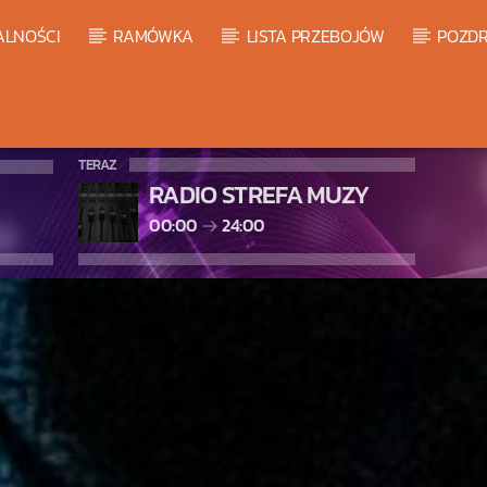
ALNOŚCI
RAMÓWKA
LISTA PRZEBOJÓW
POZDR
TERAZ
RADIO STREFA MUZY
00:00
24:00