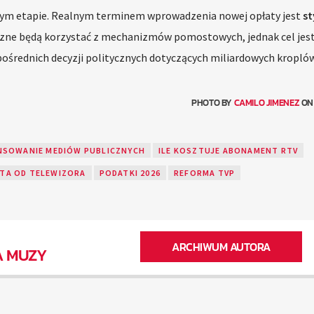
nym etapie. Realnym terminem wprowadzenia nowej opłaty jest
st
czne będą korzystać z mechanizmów pomostowych, jednak cel jest 
pośrednich decyzji politycznych dotyczących miliardowych kropló
PHOTO BY
CAMILO JIMENEZ
O
NSOWANIE MEDIÓW PUBLICZNYCH
ILE KOSZTUJE ABONAMENT RTV
TA OD TELEWIZORA
PODATKI 2026
REFORMA TVP
ARCHIWUM AUTORA
A MUZY