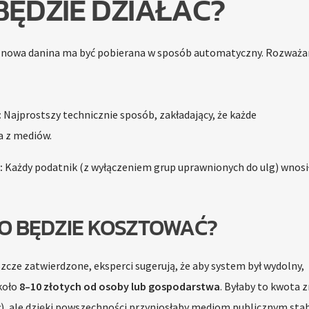
BĘDZIE DZIAŁAĆ?
 nowa danina ma być pobierana w sposób automatyczny. Rozważa
:
Najprostszy technicznie sposób, zakładający, że każde
 z mediów.
:
Każdy podatnik (z wyłączeniem grup uprawnionych do ulg) wnosi
TO BĘDZIE KOSZTOWAĆ?
szcze zatwierdzone, eksperci sugerują, że aby system był wydolny,
koło
8–10 złotych od osoby lub gospodarstwa
. Byłaby to kwota 
ł), ale dzięki powszechności przyniosłaby mediom publicznym sta