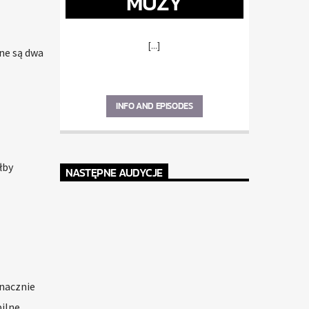
MUZY
[...]
ne są dwa
INFO AND EPISODES
łby
NASTĘPNE AUDYCJE
znacznie
bilne