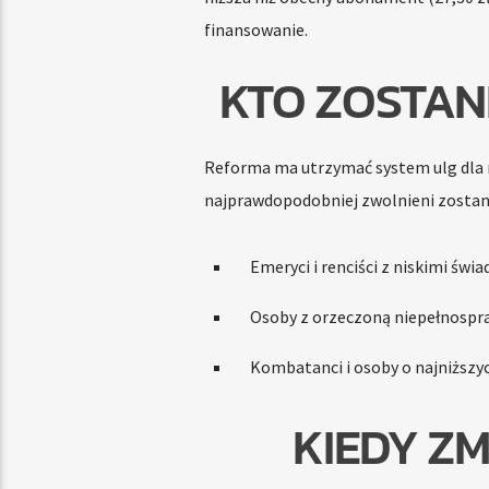
finansowanie.
KTO ZOSTAN
Reforma ma utrzymać system ulg dla n
najprawdopodobniej zwolnieni zostan
Emeryci i renciści z niskimi świ
Osoby z orzeczoną niepełnospr
Kombatanci i osoby o najniższy
KIEDY Z