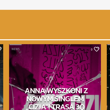
NEWS
0
ANNA WYSZKONI Z
NOWYM SINGLEM
„CIZIA”! TRASA 30