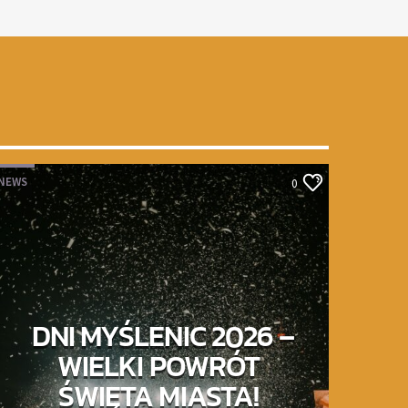
NEWS
0
DNI MYŚLENIC 2026 –
WIELKI POWRÓT
ŚWIĘTA MIASTA!