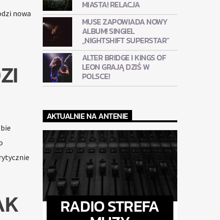
MIASTA! RELACJA
odzi nowa
MUSE ZAPOWIADA NOWY
ALBUM! SINGIEL
„NIGHTSHIFT SUPERSTAR”
ALTER BRIDGE I KINGS OF
ZI
LEON GRAJĄ DZIŚ W
POLSCE!
AKTUALNIE NA ANTENIE
obie
o
rytycznie
AK
RADIO STREFA