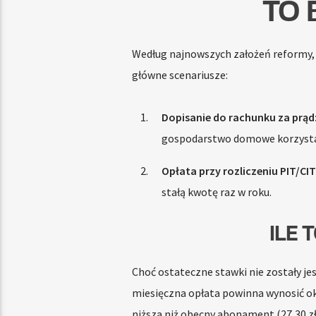
TO 
Według najnowszych założeń reformy,
główne scenariusze:
Dopisanie do rachunku za prąd
gospodarstwo domowe korzysta
Opłata przy rozliczeniu PIT/CIT
stałą kwotę raz w roku.
ILE 
Choć ostateczne stawki nie zostały je
miesięczna opłata powinna wynosić o
niższa niż obecny abonament (27,30 z