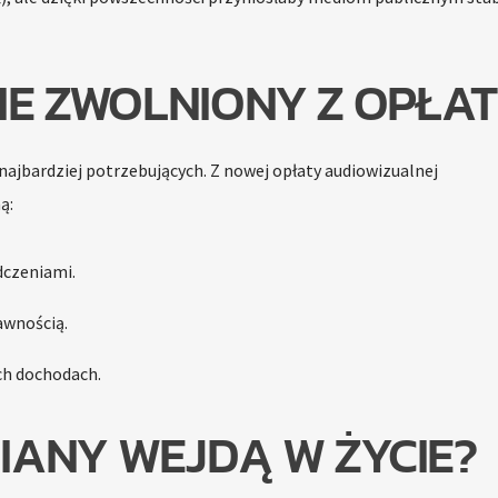
IE ZWOLNIONY Z OPŁA
ajbardziej potrzebujących. Z nowej opłaty audiowizualnej
ą:
adczeniami.
awnością.
ch dochodach.
MIANY WEJDĄ W ŻYCIE?