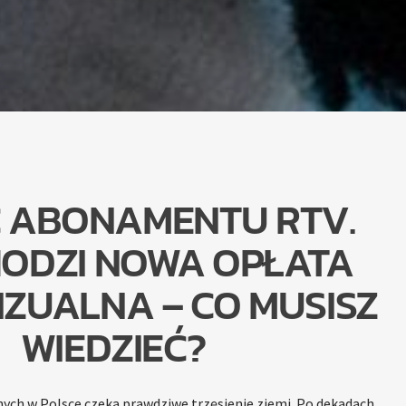
C ABONAMENTU RTV.
ODZI NOWA OPŁATA
ZUALNA – CO MUSISZ
WIEDZIEĆ?
ch w Polsce czeka prawdziwe trzęsienie ziemi. Po dekadach