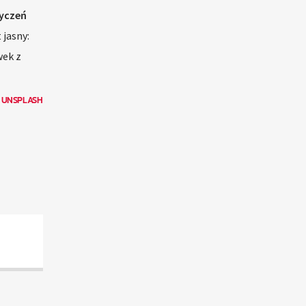
yczeń
jasny:
wek z
N
UNSPLASH