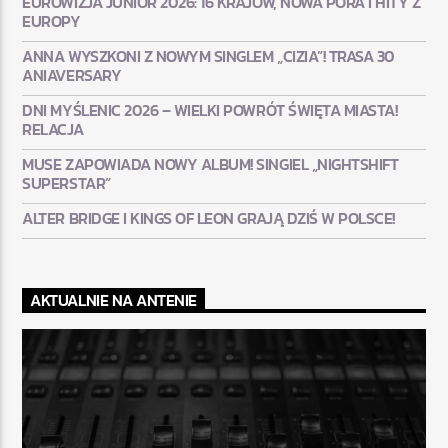
EUROWIZJA JUNIOR 2026: 16 KRAJÓW, NOWA PORA I HITY Z
EUROPY
ANNA WYSZKONI Z NOWYM SINGLEM „CIZIA”! TRASA 30
ANIAVERSARY
DNI MYŚLENIC 2026 – WIELKI POWRÓT ŚWIĘTA MIASTA!
RELACJA
MUSE ZAPOWIADA NOWY ALBUM! SINGIEL „NIGHTSHIFT
SUPERSTAR”
ALTER BRIDGE I KINGS OF LEON GRAJĄ DZIŚ W POLSCE!
AKTUALNIE NA ANTENIE