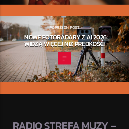
POPRZEDNI POST
NOWE FOTORADARY Z AI 2026:
WIDZĄ WIĘCEJ NIŻ PRĘDKOŚĆ!
RADIO STREFA MUZY –