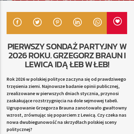
TERAZ
RADIO STREFA MUZY
00:00
24:00
PIERWSZY SONDAŻ PARTYJNY W
2026 ROKU. GRZEGORZ BRAUN I
LEWICA IDĄ ŁEB W ŁEB!
Radio Strefa Muzy
Rok 2026 w polskiej polityce zaczyna się od prawdziwego
trzęsienia ziemi. Najnowsze badanie opinii publicznej,
zrealizowane w pierwszych dniach stycznia, przynosi
zaskakujące rozstrzygnięcia na dole sejmowej tabeli.
Ugrupowanie Grzegorza Brauna zanotowało gwałtowny
wzrost, zrównując się poparciem z Lewicą. Czy czeka nas
nowa dwubiegunowość na skrzydłach polskiej sceny
politycznej?