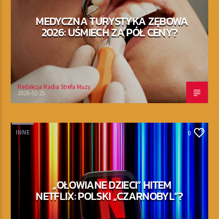
MEDYCZNA TURYSTYKA ZĘBOWA
2026: UŚMIECH ZA PÓŁ CENY?
Redakcja Radia Strefa Muzy
2026-02-25
INNE
0
„OŁOWIANE DZIECI” HITEM
NETFLIX: POLSKI „CZARNOBYL”?