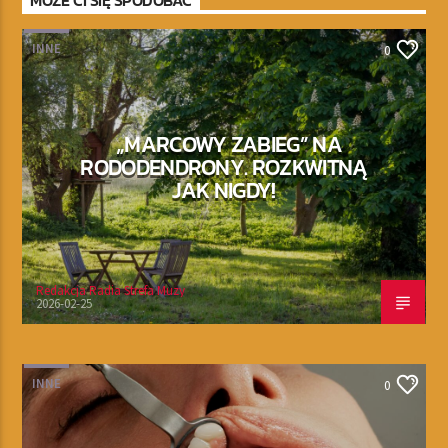
MOŻE CI SIĘ SPODOBAĆ
INNE
0
„MARCOWY ZABIEG” NA
RODODENDRONY. ROZKWITNĄ
JAK NIGDY!
Redakcja Radia Strefa Muzy
2026-02-25
INNE
0