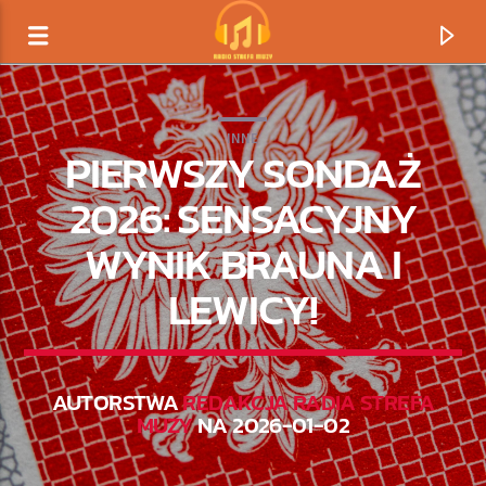
INNE
PIERWSZY SONDAŻ
2026: SENSACYJNY
WYNIK BRAUNA I
LEWICY!
AUTORSTWA
REDAKCJA RADIA STREFA
TERAZ GRAMY
MUZY
NA 2026-01-02
TYTUŁ
ARTYSTA