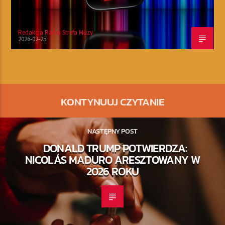
Redakcja Radia Strefa Muzy
2026-02-25
KONTYNUUJ CZYTANIE
NASTĘPNY POST
DONALD TRUMP POTWIERDZA:
NICOLÁS MADURO ARESZTOWANY W
2026 ROKU