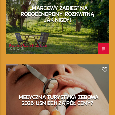
„MARCOWY ZABIEG” NA
RODODENDRONY. ROZKWITNĄ
JAK NIGDY!
Redakcja Radia Strefa Muzy
2026-02-25
INNE
0
MEDYCZNA TURYSTYKA ZĘBOWA
2026: UŚMIECH ZA PÓŁ CENY?