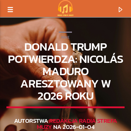
INNE
DONALD TRUMP
POTWIERDZA: NICOLÁS
MADURO
ARESZTOWANY W
2026 ROKU
TERAZ GRAMY
TYTUŁ
AUTORSTWA
REDAKCJA RADIA STREFA
MUZY
NA 2026-01-04
ARTYSTA