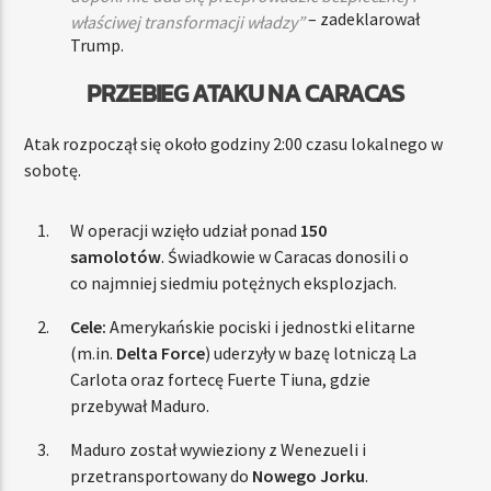
– zadeklarował
właściwej transformacji władzy”
Trump.
PRZEBIEG ATAKU NA CARACAS
Atak rozpoczął się około godziny 2:00 czasu lokalnego w
sobotę.
W operacji wzięło udział ponad
150
samolotów
. Świadkowie w Caracas donosili o
co najmniej siedmiu potężnych eksplozjach.
Cele:
Amerykańskie pociski i jednostki elitarne
(m.in.
Delta Force
) uderzyły w bazę lotniczą La
Carlota oraz fortecę Fuerte Tiuna, gdzie
przebywał Maduro.
Maduro został wywieziony z Wenezueli i
przetransportowany do
Nowego Jorku
.