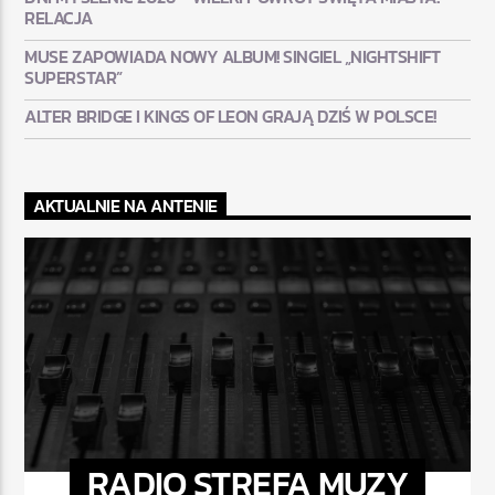
RELACJA
MUSE ZAPOWIADA NOWY ALBUM! SINGIEL „NIGHTSHIFT
SUPERSTAR”
ALTER BRIDGE I KINGS OF LEON GRAJĄ DZIŚ W POLSCE!
AKTUALNIE NA ANTENIE
RADIO STREFA MUZY