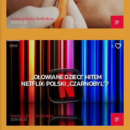
Redakcja Radia Strefa Muzy
2026-02-25
INNE
0
„OŁOWIANE DZIECI” HITEM
NETFLIX: POLSKI „CZARNOBYL”?
Redakcja Radia Strefa Muzy
2026-02-25