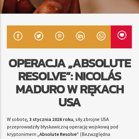
TERAZ
RADIO STREFA MUZY
00:00
24:00
OPERACJA „ABSOLUTE
RESOLVE”: NICOLÁS
Radio Strefa Muzy
MADURO W RĘKACH
USA
W sobotę,
3 stycznia 2026 roku
, siły zbrojne USA
przeprowadziły błyskawiczną operację wojskową pod
kryptonimem
„Absolute Resolve”
(Bezwzględna