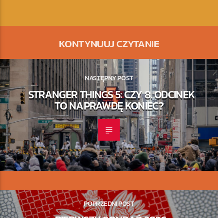
KONTYNUUJ CZYTANIE
NASTĘPNY POST
STRANGER THINGS 5: CZY 8. ODCINEK
TO NAPRAWDĘ KONIEC?
POPRZEDNI POST