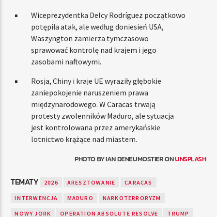
Wiceprezydentka Delcy Rodríguez początkowo
potępiła atak, ale według doniesień USA,
Waszyngton zamierza tymczasowo
sprawować kontrolę nad krajem i jego
zasobami naftowymi.
Rosja, Chiny i kraje UE wyraziły głębokie
zaniepokojenie naruszeniem prawa
międzynarodowego. W Caracas trwają
protesty zwolenników Maduro, ale sytuacja
jest kontrolowana przez amerykańskie
lotnictwo krążące nad miastem.
PHOTO BY IAN DENEUMOSTIER ON
UNSPLASH
TEMATY
2026
ARESZTOWANIE
CARACAS
INTERWENCJA
MADURO
NARKOTERRORYZM
NOWY JORK
OPERATION ABSOLUTE RESOLVE
TRUMP