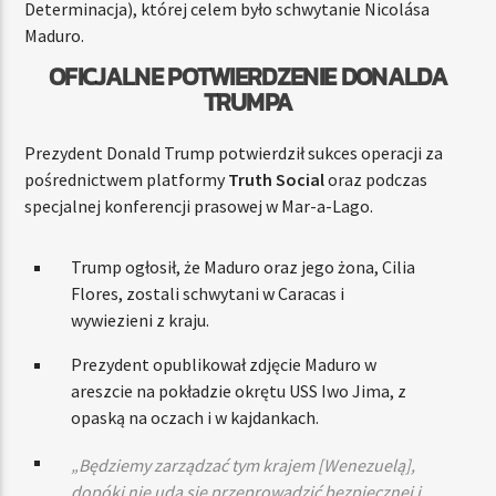
Determinacja), której celem było schwytanie Nicolása
Maduro.
OFICJALNE POTWIERDZENIE DONALDA
TRUMPA
Prezydent Donald Trump potwierdził sukces operacji za
pośrednictwem platformy
Truth Social
oraz podczas
specjalnej konferencji prasowej w Mar-a-Lago.
Trump ogłosił, że Maduro oraz jego żona, Cilia
Flores, zostali schwytani w Caracas i
wywiezieni z kraju.
Prezydent opublikował zdjęcie Maduro w
areszcie na pokładzie okrętu USS Iwo Jima, z
opaską na oczach i w kajdankach.
„Będziemy zarządzać tym krajem [Wenezuelą],
dopóki nie uda się przeprowadzić bezpiecznej i