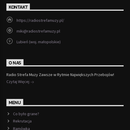
KONTAKT
https://radiostrefamuzy.pl/
miki@radiostrefamuzy.pl
Lubień (woj. małopolskie)
O NAS
Radio Strefa Muzy Zawsze w Rytmie Największych Przebojów!
Czytaj Więcej
MENU
Co było grane?
Rekrutacja
Ramówka