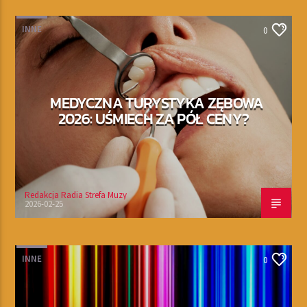
INNE
0
MEDYCZNA TURYSTYKA ZĘBOWA
2026: UŚMIECH ZA PÓŁ CENY?
Redakcja Radia Strefa Muzy
2026-02-25
INNE
0