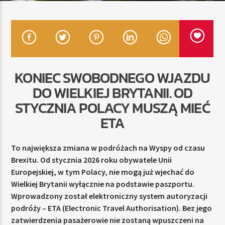
TERAZ
RADIO STREFA MUZY
00:00
24:00
KONIEC SWOBODNEGO WJAZDU
DO WIELKIEJ BRYTANII. OD
STYCZNIA POLACY MUSZĄ MIEĆ
ETA
Radio Strefa Muzy
To największa zmiana w podróżach na Wyspy od czasu
Brexitu. Od stycznia 2026 roku obywatele Unii
Europejskiej, w tym Polacy, nie mogą już wjechać do
Wielkiej Brytanii wyłącznie na podstawie paszportu.
Wprowadzony został elektroniczny system autoryzacji
podróży – ETA (Electronic Travel Authorisation). Bez jego
zatwierdzenia pasażerowie nie zostaną wpuszczeni na