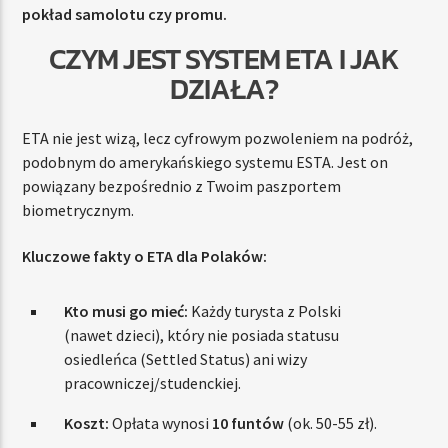
pokład samolotu czy promu.
CZYM JEST SYSTEM ETA I JAK
DZIAŁA?
ETA nie jest wizą, lecz cyfrowym pozwoleniem na podróż,
podobnym do amerykańskiego systemu ESTA. Jest on
powiązany bezpośrednio z Twoim paszportem
biometrycznym.
Kluczowe fakty o ETA dla Polaków:
Kto musi go mieć:
Każdy turysta z Polski
(nawet dzieci), który nie posiada statusu
osiedleńca (Settled Status) ani wizy
pracowniczej/studenckiej.
Koszt:
Opłata wynosi
10 funtów
(ok. 50-55 zł).