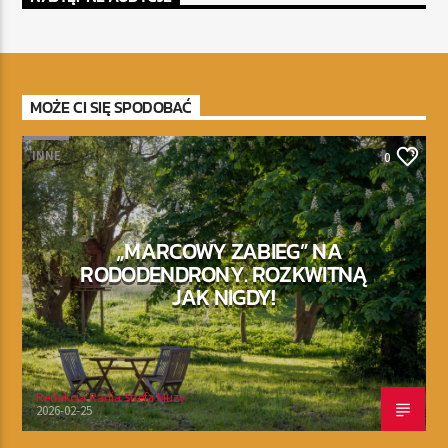
MOŻE CI SIĘ SPODOBAĆ
INNE
0
„MARCOWY ZABIEG” NA
RODODENDRONY. ROZKWITNĄ
JAK NIGDY!
Redakcja Radia Strefa Muzy
2026-02-25