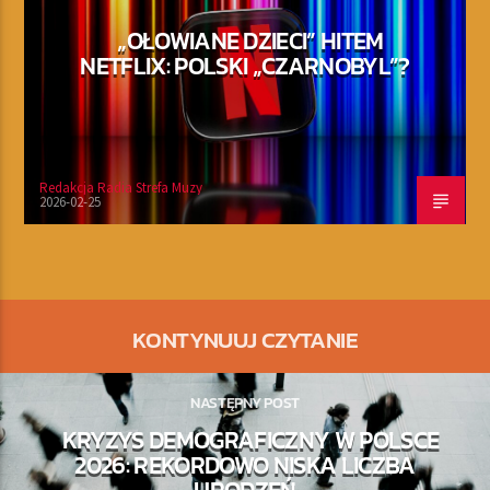
„OŁOWIANE DZIECI” HITEM
NETFLIX: POLSKI „CZARNOBYL”?
Redakcja Radia Strefa Muzy
2026-02-25
KONTYNUUJ CZYTANIE
NASTĘPNY POST
KRYZYS DEMOGRAFICZNY W POLSCE
2026: REKORDOWO NISKA LICZBA