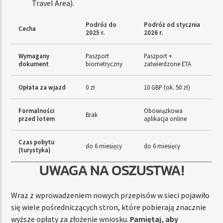
Travel Area).
Podróż do
Podróż od stycznia
Cecha
2025 r.
2026 r.
Wymagany
Paszport
Paszport +
dokument
biometryczny
zatwierdzone ETA
Opłata za wjazd
0 zł
10 GBP (ok. 50 zł)
Formalności
Obowiązkowa
Brak
przed lotem
aplikacja online
Czas pobytu
do 6 miesięcy
do 6 miesięcy
(turystyka)
UWAGA NA OSZUSTWA!
Wraz z wprowadzeniem nowych przepisów w sieci pojawiło
się wiele pośredniczących stron, które pobierają znacznie
wyższe opłaty za złożenie wniosku.
Pamiętaj, aby