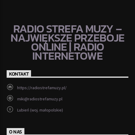
RADIO STREFA MUZY –
NAJWIĘKSZE PRZEBOJE
ONLINE | RADIO
INTERNETOWE
KONTAKT
https://radiostrefamuzy.pl/
miki@radiostrefamuzy.pl
Lubień (woj. małopolskie)
O NAS