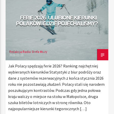
FERIE 2026: ULUBIONE KIERUNKI
TERAZ
POLAKÓW. GDZIE POJECHALIŚMY?
RADIO STREFA MUZY
00:00
24:00
Redakcja Radia Strefa Muzy
2026-01-28
Radio Strefa Muzy
Jak Polacy spędzają ferie 2026? Ranking najchętniej
wybieranych kierunków Statystyki z biur podróży oraz
dane z systemów rezerwacyjnych z końca stycznia 2026
roku nie pozostawiają złudzeń: Polacy stali się narodem
poszukującym kontrastów. Podczas gdy jedna połowa
kraju walczy o miejsce na stoku w Małopolsce, druga
szuka biletów lotniczych w stronę równika. Oto
najpopularniejsze kierunki tegorocznych […]