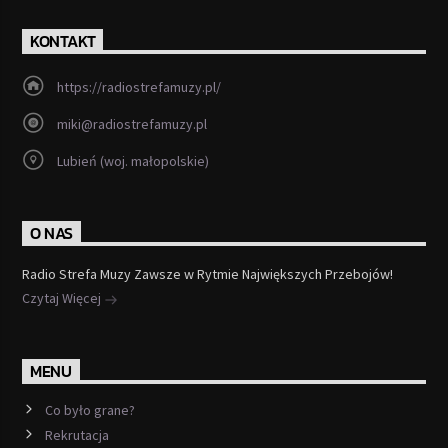
KONTAKT
https://radiostrefamuzy.pl/
miki@radiostrefamuzy.pl
Lubień (woj. małopolskie)
O NAS
Radio Strefa Muzy Zawsze w Rytmie Największych Przebojów!
Czytaj Więcej
MENU
Co było grane?
Rekrutacja