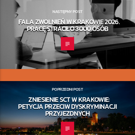
NASTĘPNY POST
FALA ZWOLNIEŃ W KRAKOWIE 2026.
PRACĘ STRACIŁO 3000 OSÓB
POPRZEDNI POST
ZNIESIENIE SCT W KRAKOWIE:
PETYCJA PRZECIW DYSKRYMINACJI
PRZYJEZDNYCH