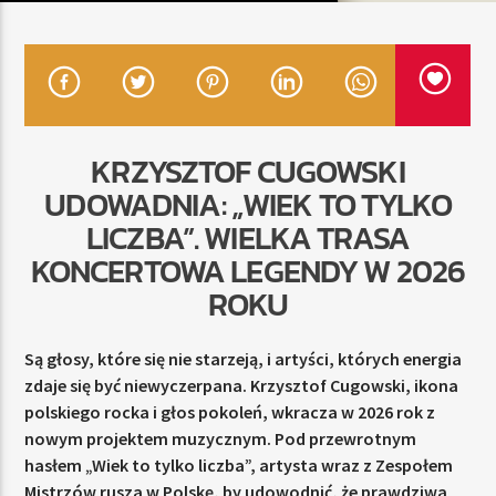
TERAZ
RADIO STREFA MUZY
00:00
24:00
KRZYSZTOF CUGOWSKI
UDOWADNIA: „WIEK TO TYLKO
LICZBA”. WIELKA TRASA
KONCERTOWA LEGENDY W 2026
Radio Strefa Muzy
ROKU
Są głosy, które się nie starzeją, i artyści, których energia
zdaje się być niewyczerpana. Krzysztof Cugowski, ikona
polskiego rocka i głos pokoleń, wkracza w 2026 rok z
nowym projektem muzycznym. Pod przewrotnym
hasłem „Wiek to tylko liczba”, artysta wraz z Zespołem
Mistrzów rusza w Polskę, by udowodnić, że prawdziwa