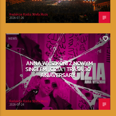
Redakcja Radia Strefa Muzy
2026-07-26
NEWS
0
ANNA WYSZKONI Z NOWYM
SINGLEM „CIZIA”! TRASA 30
ANIAVERSARY
Redakcja Radia Strefa Muzy
2026-07-24