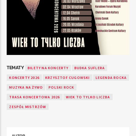
TEMATY
BILETY NA KONCERTY
BUDKA SUFLERA
KONCERTY 2026
KRZYSZTOF CUGOWSKI
LEGENDA ROCKA
MUZYKA NA ŻYWO
POLSKI ROCK
TRASA KONCERTOWA 2026
WIEK TO TYLKO LICZBA
ZESPÓŁ MISTRZÓW
AUTOR