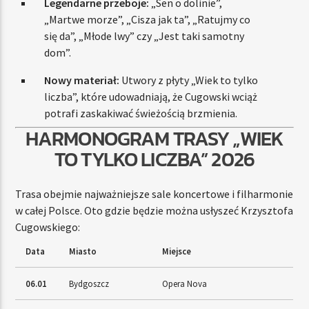
Legendarne przeboje:
„Sen o dolinie”,
„Martwe morze”, „Cisza jak ta”, „Ratujmy co
się da”, „Młode lwy” czy „Jest taki samotny
dom”.
Nowy materiał:
Utwory z płyty „Wiek to tylko
liczba”, które udowadniają, że Cugowski wciąż
potrafi zaskakiwać świeżością brzmienia.
HARMONOGRAM TRASY „WIEK
TO TYLKO LICZBA” 2026
Trasa obejmie najważniejsze sale koncertowe i filharmonie
w całej Polsce. Oto gdzie będzie można usłyszeć Krzysztofa
Cugowskiego:
Data
Miasto
Miejsce
06.01
Bydgoszcz
Opera Nova