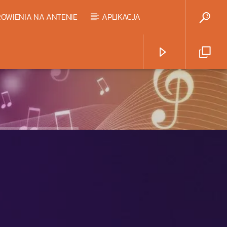
OWIENIA NA ANTENIE
APLIKACJA
Radio Strefa Muzy
HART TOP 20