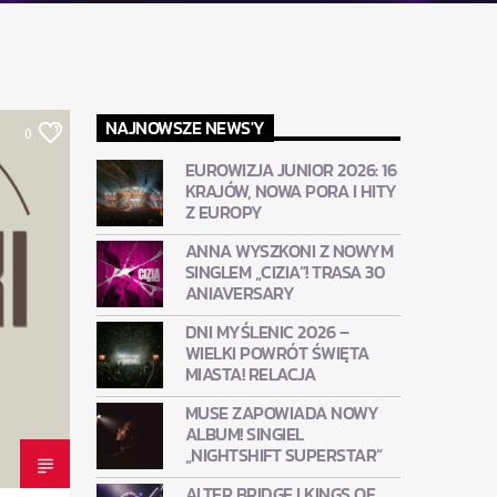
NAJNOWSZE NEWS'Y
0
EUROWIZJA JUNIOR 2026: 16
KRAJÓW, NOWA PORA I HITY
Z EUROPY
ANNA WYSZKONI Z NOWYM
SINGLEM „CIZIA”! TRASA 30
ANIAVERSARY
DNI MYŚLENIC 2026 –
WIELKI POWRÓT ŚWIĘTA
MIASTA! RELACJA
MUSE ZAPOWIADA NOWY
ALBUM! SINGIEL
„NIGHTSHIFT SUPERSTAR”
ALTER BRIDGE I KINGS OF