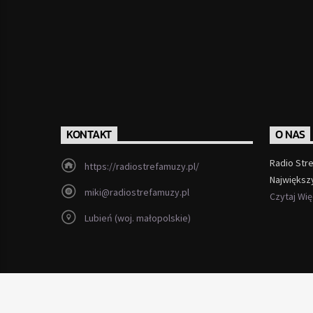
KONTAKT
O NAS
Radio Str
https://radiostrefamuzy.pl/
Największ
miki@radiostrefamuzy.pl
Czytaj Wi
Lubień (woj. małopolskie)