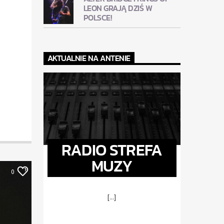
LEON GRAJĄ DZIŚ W
POLSCE!
AKTUALNIE NA ANTENIE
RADIO STREFA
MUZY
0
[...]