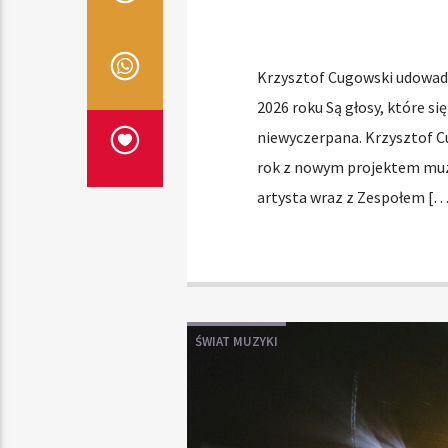
Krzysztof Cugowski udowadni
2026 roku Są głosy, które się 
niewyczerpana. Krzysztof Cu
rok z nowym projektem muz
artysta wraz z Zespołem […
ŚWIAT MUZYKI