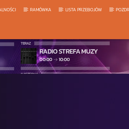
ALNOŚCI
RAMÓWKA
LISTA PRZEBOJÓW
POZDR
TERAZ
RADIO STREFA MUZY
00:00
10:00
NASTĘPNA
WARM GLOBAL DANCE RADIO C
10:00
11:00