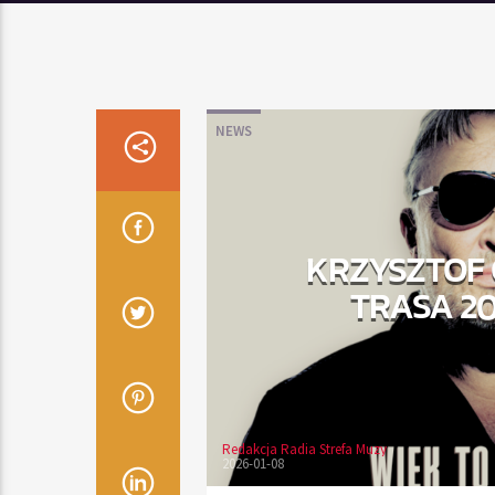
NEWS
KRZYSZTOF 
TRASA 20
Redakcja Radia Strefa Muzy
2026-01-08