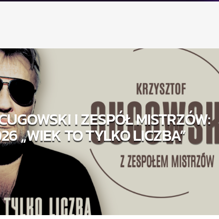
CUGOWSKI I ZESPÓŁ MISTRZÓW:
26 „WIEK TO TYLKO LICZBA”