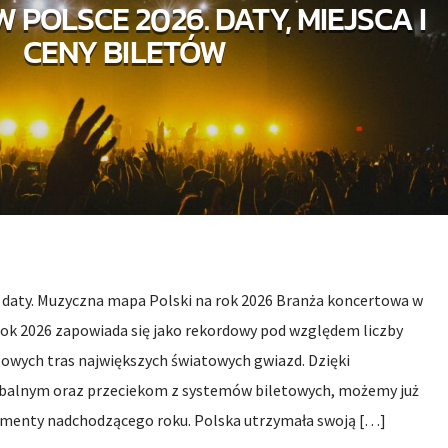
 POLSCE 2026. DATY, MIEJSCA I
CENY BILETÓW
e daty. Muzyczna mapa Polski na rok 2026 Branża koncertowa w
Rok 2026 zapowiada się jako rekordowy pod względem liczby
lowych tras największych światowych gwiazd. Dzięki
alnym oraz przeciekom z systemów biletowych, możemy już
menty nadchodzącego roku. Polska utrzymała swoją […]