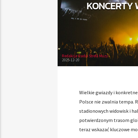
KONCERTY W
Redakcja Radia Strefa Muzy
2025-12-20
Wielkie gwiazdy i konkretn
Polsce nie zwalnia tempa. 
stadionowych widowisk i ha
potwierdzonym trasom glob
teraz wskazać kluczowe mo