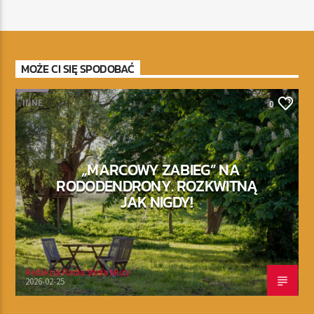
MOŻE CI SIĘ SPODOBAĆ
INNE
0
„MARCOWY ZABIEG” NA
RODODENDRONY. ROZKWITNĄ
JAK NIGDY!
Redakcja Radia Strefa Muzy
2026-02-25