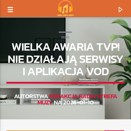
INNE
WIELKA AWARIA TVP!
NIE DZIAŁAJĄ SERWISY
I APLIKACJA VOD
AUTORSTWA
REDAKCJA RADIA STREFA
MUZY
NA 2026-01-10
TERAZ GRAMY
TYTUŁ
ARTYSTA