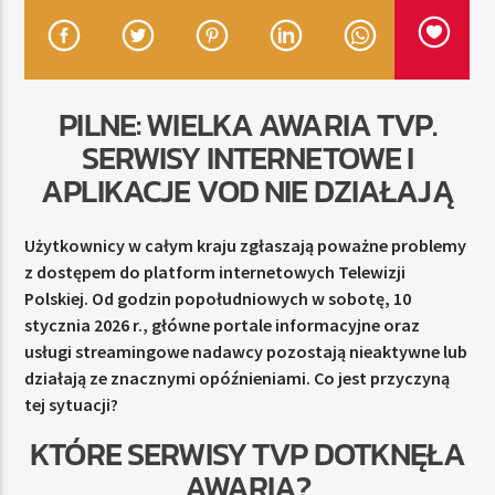
TERAZ
PILNE: WIELKA AWARIA TVP.
RADIO STREFA MUZY
SERWISY INTERNETOWE I
00:00
24:00
APLIKACJE VOD NIE DZIAŁAJĄ
Użytkownicy w całym kraju zgłaszają poważne problemy
z dostępem do platform internetowych Telewizji
Radio Strefa Muzy
Polskiej. Od godzin popołudniowych w sobotę, 10
stycznia 2026 r., główne portale informacyjne oraz
usługi streamingowe nadawcy pozostają nieaktywne lub
działają ze znacznymi opóźnieniami. Co jest przyczyną
tej sytuacji?
KTÓRE SERWISY TVP DOTKNĘŁA
AWARIA?