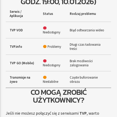
GODZ. 19:00, 10.01.2026)
Serwis /
Status
Rodzaj problemu
Aplikacja
TVP VOD
Błąd odtwarzania wideo
Niedostępny
Długi czas ładowania
TVP.info
Problemy
treści
Brak możliwości
TVP GO (Mobile)
Niedostępny
zalogowania
Transmisje na
Częste buforowanie
żywo
Niestabilne
obrazu
CO MOGĄ ZROBIĆ
UŻYTKOWNICY?
Jeśli nie możesz połączyć się z serwisami
TVP
, warto