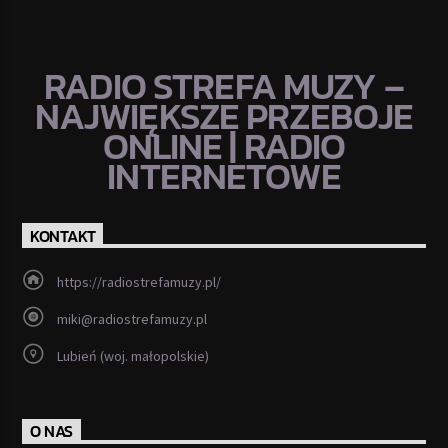
RADIO STREFA MUZY –
NAJWIĘKSZE PRZEBOJE
ONLINE | RADIO
INTERNETOWE
KONTAKT
https://radiostrefamuzy.pl/
miki@radiostrefamuzy.pl
Lubień (woj. małopolskie)
O NAS