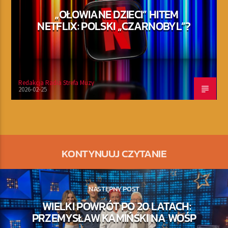
„OŁOWIANE DZIECI” HITEM
NETFLIX: POLSKI „CZARNOBYL”?
Redakcja Radia Strefa Muzy
2026-02-25
KONTYNUUJ CZYTANIE
NASTĘPNY POST
WIELKI POWRÓT PO 20 LATACH:
PRZEMYSŁAW KAMIŃSKI NA WOŚP