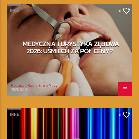
INNE
0
MEDYCZNA TURYSTYKA ZĘBOWA
2026: UŚMIECH ZA PÓŁ CENY?
Redakcja Radia Strefa Muzy
2026-02-25
INNE
0