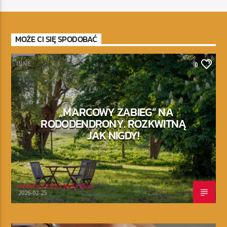
MOŻE CI SIĘ SPODOBAĆ
INNE
0
„MARCOWY ZABIEG” NA
RODODENDRONY. ROZKWITNĄ
JAK NIGDY!
Redakcja Radia Strefa Muzy
2026-02-25