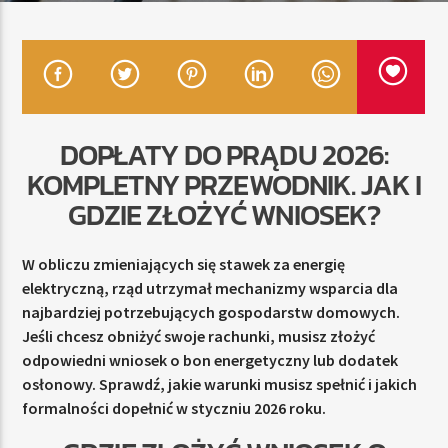
TERAZ
RADIO STREFA MUZY
00:00
24:00
DOPŁATY DO PRĄDU 2026:
KOMPLETNY PRZEWODNIK. JAK I
GDZIE ZŁOŻYĆ WNIOSEK?
Radio Strefa Muzy
W obliczu zmieniających się stawek za energię
elektryczną, rząd utrzymał mechanizmy wsparcia dla
najbardziej potrzebujących gospodarstw domowych.
Jeśli chcesz obniżyć swoje rachunki, musisz złożyć
odpowiedni wniosek o bon energetyczny lub dodatek
osłonowy. Sprawdź, jakie warunki musisz spełnić i jakich
formalności dopełnić w styczniu 2026 roku.