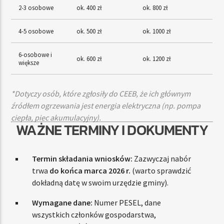
2-3 osobowe
ok. 400 zł
ok. 800 zł
4-5 osobowe
ok. 500 zł
ok. 1000 zł
6-osobowe i
ok. 600 zł
ok. 1200 zł
większe
*Dotyczy osób, które zgłosiły do CEEB, że ich głównym
źródłem ogrzewania jest energia elektryczna (np. pompa
ciepła, piec akumulacyjny).
WAŻNE TERMINY I DOKUMENTY
Termin składania wniosków:
Zazwyczaj nabór
trwa
do końca marca 2026 r.
(warto sprawdzić
dokładną datę w swoim urzędzie gminy).
Wymagane dane:
Numer PESEL, dane
wszystkich członków gospodarstwa,