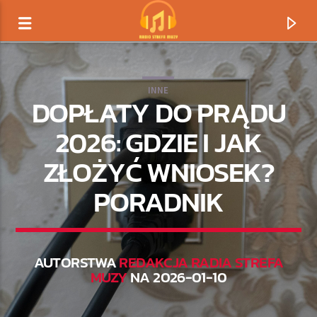
INNE
DOPŁATY DO PRĄDU
2026: GDZIE I JAK
ZŁOŻYĆ WNIOSEK?
PORADNIK
AUTORSTWA
REDAKCJA RADIA STREFA
TERAZ GRAMY
MUZY
NA 2026-01-10
TYTUŁ
ARTYSTA