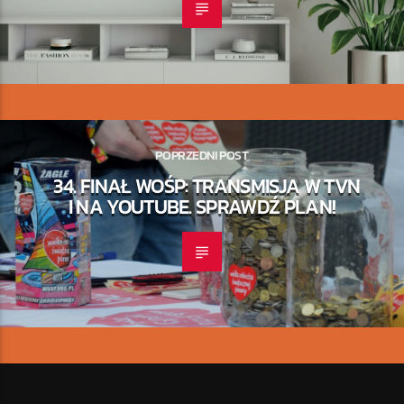
POPRZEDNI POST
34. FINAŁ WOŚP: TRANSMISJA W TVN
I NA YOUTUBE. SPRAWDŹ PLAN!