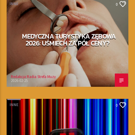
INNE
0
MEDYCZNA TURYSTYKA ZĘBOWA
2026: UŚMIECH ZA PÓŁ CENY?
Redakcja Radia Strefa Muzy
2026-02-25
INNE
0