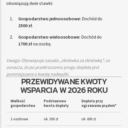
obowiązują dwie stawki:
Gospodarstwo jednoosobowe:
Dochód do
2500 zł
.
Gospodarstwo wieloosobowe:
Dochód do
1700 zł
na osobę.
Uwaga: Obowiązuje zasada „złotówka za złotówkę”, co
oznacza, że po przekroczeniu progu dopłata jest
pomniejszana o kwotę nadwyżki.
PRZEWIDYWANE KWOTY
WSPARCIA W 2026 ROKU
Wielkość
Podstawowa
Dopłata przy
gospodarstwa
kwota dopłaty
ogrzewaniu prądem*
1-osobowe
ok. 300 zł
ok. 600 zł