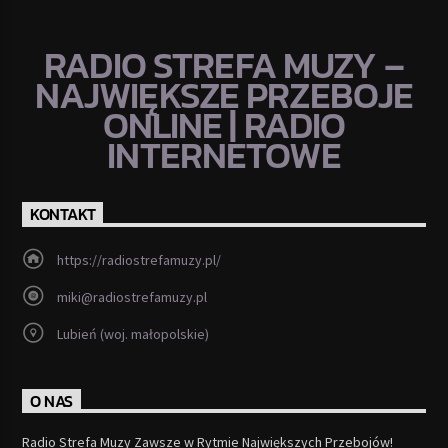
RADIO STREFA MUZY –
NAJWIĘKSZE PRZEBOJE
ONLINE | RADIO
INTERNETOWE
KONTAKT
https://radiostrefamuzy.pl/
miki@radiostrefamuzy.pl
Lubień (woj. małopolskie)
O NAS
Radio Strefa Muzy Zawsze w Rytmie Największych Przebojów!