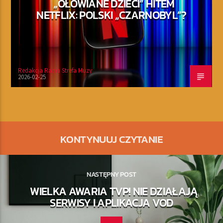
„OŁOWIANE DZIECI” HITEM
NETFLIX: POLSKI „CZARNOBYL”?
Redakcja Radia Strefa Muzy
2026-02-25
KONTYNUUJ CZYTANIE
NASTĘPNY POST
WIELKA AWARIA TVP! NIE DZIAŁAJĄ
SERWISY I APLIKACJA VOD