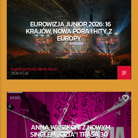
EUROWIZJA JUNIOR 2026: 16
KRAJÓW, NOWA PORA I HITY Z
EUROPY
Redakcja Radia Strefa Muzy
2026-07-26
NEWS
0
ANNA WYSZKONI Z NOWYM
SINGLEM „CIZIA”! TRASA 30