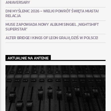
ANIAVERSARY
DNI MYŚLENIC 2026 – WIELKI POWRÓT ŚWIĘTA MIASTA!
RELACJA
MUSE ZAPOWIADA NOWY ALBUM! SINGIEL „NIGHTSHIFT
SUPERSTAR”
ALTER BRIDGE I KINGS OF LEON GRAJĄ DZIŚ W POLSCE!
AKTUALNIE NA ANTENIE