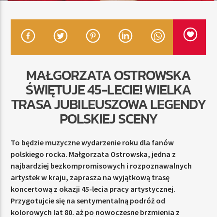
TERAZ
RADIO STREFA MUZY
00:00
24:00
MAŁGORZATA OSTROWSKA
ŚWIĘTUJE 45-LECIE! WIELKA
TRASA JUBILEUSZOWA LEGENDY
POLSKIEJ SCENY
Radio Strefa Muzy
To będzie muzyczne wydarzenie roku dla fanów
polskiego rocka. Małgorzata Ostrowska, jedna z
najbardziej bezkompromisowych i rozpoznawalnych
artystek w kraju, zaprasza na wyjątkową trasę
koncertową z okazji 45-lecia pracy artystycznej.
Przygotujcie się na sentymentalną podróż od
kolorowych lat 80. aż po nowoczesne brzmienia z