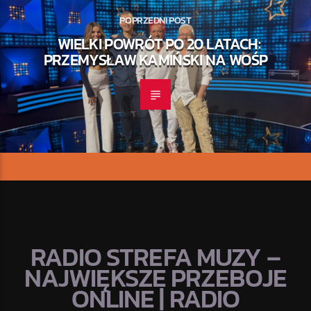
POPRZEDNI POST
WIELKI POWRÓT PO 20 LATACH:
PRZEMYSŁAW KAMIŃSKI NA WOŚP
RADIO STREFA MUZY –
NAJWIĘKSZE PRZEBOJE
ONLINE | RADIO