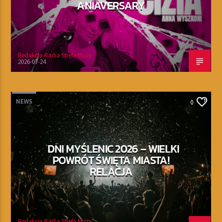
ANIAVERSARY
Redakcja Radia Strefa Muzy
2026-07-24
NEWS
0
DNI MYŚLENIC 2026 – WIELKI
POWRÓT ŚWIĘTA MIASTA!
RELACJA
Redakcja Radia Strefa Muzy