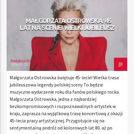
MAŁGORZATA OSTROWSKA: 45
TERAZ
LAT NA SCENIE! WIELKI JUBILEUSZ
RADIO STREFA MUZY
00:00
21:00
Redakcja Radia Strefa Muzy
2026-01-15
Radio Strefa Muzy
Małgorzata Ostrowska świętuje 45-lecie! Wielka trasa
jubileuszowa legendy polskiej sceny To będzie
muzyczne wydarzenie roku dla fanów polskiego rocka.
Małgorzata Ostrowska, jedna z najbardziej
bezkompromisowych i rozpoznawalnych artystek w
kraju, zaprasza na wyjątkową trasę koncertową z okazji
45-lecia pracy artystycznej. Przygotujcie się na
sentymentalną podróż od kolorowych lat 80. aż po