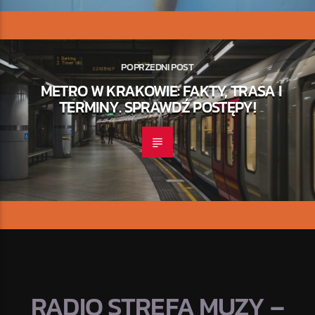
POPRZEDNI POST
METRO W KRAKOWIE: FAKTY, TRASA I
TERMINY. SPRAWDŹ POSTĘPY!
RADIO STREFA MUZY –