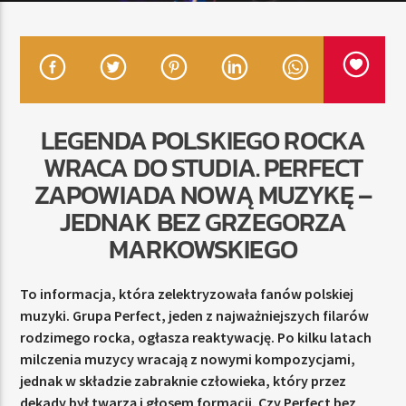
TERAZ
RADIO STREFA MUZY
00:00
24:00
LEGENDA POLSKIEGO ROCKA
WRACA DO STUDIA. PERFECT
ZAPOWIADA NOWĄ MUZYKĘ –
JEDNAK BEZ GRZEGORZA
Radio Strefa Muzy
MARKOWSKIEGO
To informacja, która zelektryzowała fanów polskiej
muzyki. Grupa Perfect, jeden z najważniejszych filarów
rodzimego rocka, ogłasza reaktywację. Po kilku latach
milczenia muzycy wracają z nowymi kompozycjami,
jednak w składzie zabraknie człowieka, który przez
dekady był twarzą i głosem formacji. Czy Perfect bez