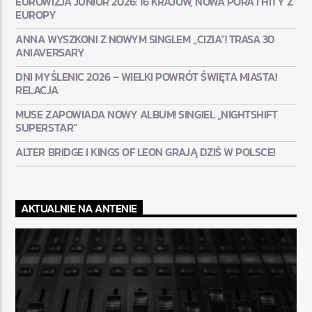
EUROWIZJA JUNIOR 2026: 16 KRAJÓW, NOWA PORA I HITY Z
EUROPY
ANNA WYSZKONI Z NOWYM SINGLEM „CIZIA”! TRASA 30
ANIAVERSARY
DNI MYŚLENIC 2026 – WIELKI POWRÓT ŚWIĘTA MIASTA!
RELACJA
MUSE ZAPOWIADA NOWY ALBUM! SINGIEL „NIGHTSHIFT
SUPERSTAR”
ALTER BRIDGE I KINGS OF LEON GRAJĄ DZIŚ W POLSCE!
AKTUALNIE NA ANTENIE