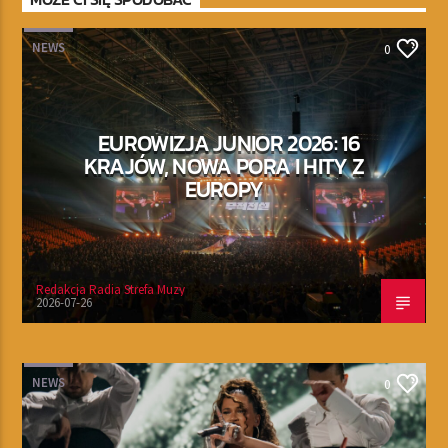
NEWS
0
EUROWIZJA JUNIOR 2026: 16
KRAJÓW, NOWA PORA I HITY Z
EUROPY
Redakcja Radia Strefa Muzy
2026-07-26
NEWS
0