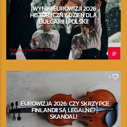
WYNIKI EUROWIZJI 2026:
HISTORYCZNY DZIEŃ DLA
BUŁGARII I POLSKI!
Redakcja Radia Strefa Muzy
2026-05-17
NEWS
0
EUROWIZJA 2026: CZY SKRZYPCE
FINLANDII SĄ LEGALNE?
SKANDAL!