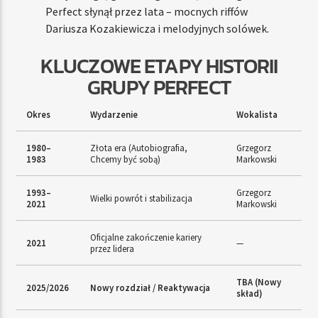
Perfect słynął przez lata – mocnych riffów
Dariusza Kozakiewicza i melodyjnych solówek.
KLUCZOWE ETAPY HISTORII
GRUPY PERFECT
Okres
Wydarzenie
Wokalista
1980–
Złota era (Autobiografia,
Grzegorz
1983
Chcemy być sobą)
Markowski
1993–
Grzegorz
Wielki powrót i stabilizacja
2021
Markowski
Oficjalne zakończenie kariery
2021
—
przez lidera
TBA (Nowy
2025/2026
Nowy rozdział / Reaktywacja
skład)