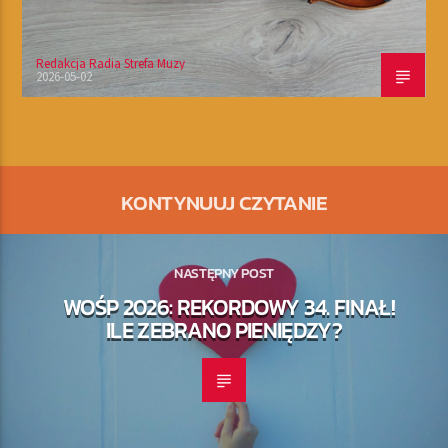
Redakcja Radia Strefa Muzy
2026-05-02
KONTYNUUJ CZYTANIE
NASTĘPNY POST
WOŚP 2026: REKORDOWY 34. FINAŁ!
ILE ZEBRANO PIENIĘDZY?