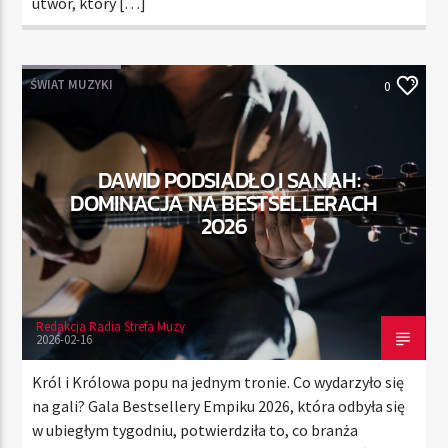
utwór, który […]
ŚWIAT MUZYKI
0
DAWID PODSIADŁO I SANAH:
DOMINACJA NA BESTSELLERACH
2026
Redakcja Radia Strefa Muzy
2026-02-16
Król i Królowa popu na jednym tronie. Co wydarzyło się
na gali? Gala Bestsellery Empiku 2026, która odbyła się
w ubiegłym tygodniu, potwierdziła to, co branża