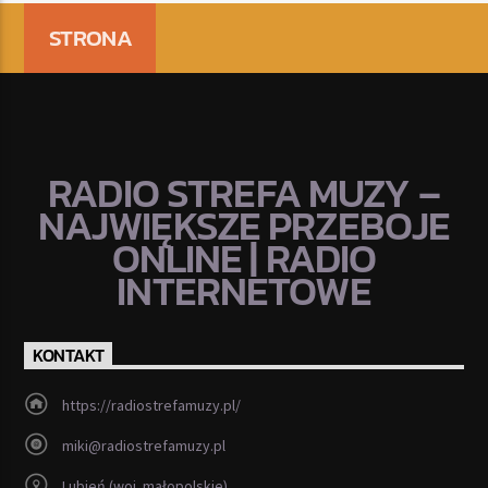
STRONA
RADIO STREFA MUZY –
NAJWIĘKSZE PRZEBOJE
ONLINE | RADIO
INTERNETOWE
KONTAKT
https://radiostrefamuzy.pl/
miki@radiostrefamuzy.pl
Lubień (woj. małopolskie)