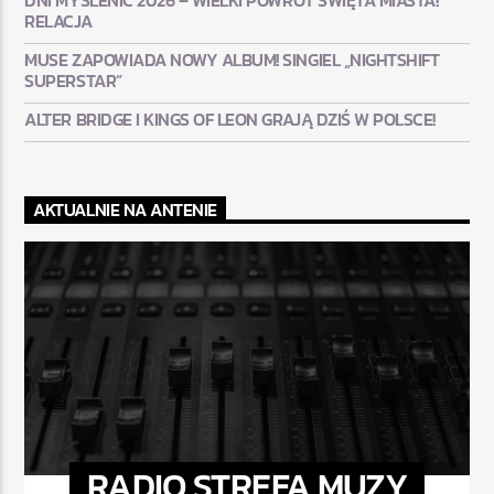
DNI MYŚLENIC 2026 – WIELKI POWRÓT ŚWIĘTA MIASTA!
RELACJA
MUSE ZAPOWIADA NOWY ALBUM! SINGIEL „NIGHTSHIFT
SUPERSTAR”
ALTER BRIDGE I KINGS OF LEON GRAJĄ DZIŚ W POLSCE!
AKTUALNIE NA ANTENIE
RADIO STREFA MUZY