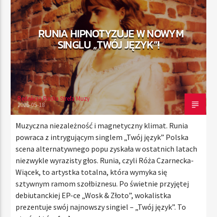
RUNIA HIPNOTYZUJE W NOWYM
TERAZ
SINGLU „TWÓJ JĘZYK”!
RADIO STREFA MUZY
00:00
21:00
Redakcja Radia Strefa Muzy
2026-05-18
Radio Strefa Muzy
Muzyczna niezależność i magnetyczny klimat. Runia
powraca z intrygującym singlem „Twój język” Polska
scena alternatywnego popu zyskała w ostatnich latach
niezwykle wyrazisty głos. Runia, czyli Róża Czarnecka-
Wiącek, to artystka totalna, która wymyka się
sztywnym ramom szołbiznesu. Po świetnie przyjętej
debiutanckiej EP-ce „Wosk & Złoto”, wokalistka
prezentuje swój najnowszy singiel – „Twój język”. To