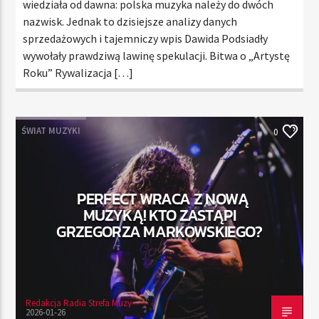
wiedziała od dawna: polska muzyka należy do dwóch
nazwisk. Jednak to dzisiejsze analizy danych
sprzedażowych i tajemniczy wpis Dawida Podsiadły
wywołały prawdziwą lawinę spekulacji. Bitwa o „Artystę
Roku” Rywalizacja […]
ŚWIAT MUZYKI
0
PERFECT WRACA Z NOWĄ
MUZYKĄ! KTO ZASTĄPI
GRZEGORZA MARKOWSKIEGO?
Redakcja Radia Strefa Muzy
2026-01-26