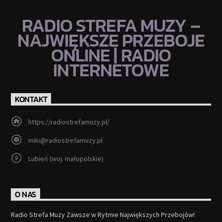
RADIO STREFA MUZY –
NAJWIĘKSZE PRZEBOJE
ONLINE | RADIO
INTERNETOWE
KONTAKT
https://radiostrefamuzy.pl/
miki@radiostrefamuzy.pl
Lubień (woj. małopolskie)
O NAS
Radio Strefa Muzy Zawsze w Rytmie Największych Przebojów!