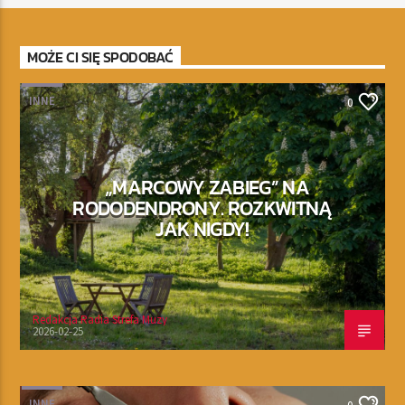
MOŻE CI SIĘ SPODOBAĆ
INNE
0
„MARCOWY ZABIEG” NA
RODODENDRONY. ROZKWITNĄ
JAK NIGDY!
Redakcja Radia Strefa Muzy
2026-02-25
INNE