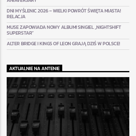
ANIAVERSARY
DNI MYŚLENIC 2026 – WIELKI POWRÓT ŚWIĘTA MIASTA!
RELACJA
MUSE ZAPOWIADA NOWY ALBUM! SINGIEL „NIGHTSHIFT
SUPERSTAR”
ALTER BRIDGE I KINGS OF LEON GRAJĄ DZIŚ W POLSCE!
AKTUALNIE NA ANTENIE