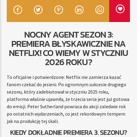
TERAZ
NOCNY AGENT SEZON 3:
RADIO STREFA MUZY
PREMIERA BŁYSKAWICZNIE NA
00:00
21:00
NETFLIX! CO WIEMY W STYCZNIU
2026 ROKU?
Radio Strefa Muzy
To oficjalne i potwierdzone: Netflix nie zamierza kazać
fanom czekać do jesieni. Po ogromnym sukcesie drugiego
sezonu, który zadebiutował w styczniu 2025 roku,
platforma właśnie ujawniła, że trzecia seria jest już gotowa
do emisji. Peter Sutherland powraca do akcji zaledwie rok
po ostatnich wydarzeniach, co jest rekordowym tempem
jak na produkcję tej skali.
KIEDY DOKŁADNIE PREMIERA 3. SEZONU?