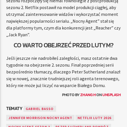
sezonu rozpoczęły się niemal równolegle z postprodukcją
sezonu 2. Netflix postawił na model produkcji ciągłej, aby
utrzymać zainteresowanie widzów i wykorzystać moment
największej popularności serialu. „Nocny Agent” stał się
dla platformy tym, czym dla konkurencji jest „Reacher” czy
„Jack Ryan”.
CO WARTO OBEJRZEĆ PRZED LUTYM?
Jeśli jeszcze nie nadrobiłeś zaległości, masz ostatnie dwa
tygodnie na obejrzenie 2. sezonu. Finał poprzedniej serii
bezpośrednio tłumaczy, dlaczego Peter Sutherland znalazł
się w nowej, znacznie trudniejszej roli agenta terenowego,
który nie może już liczyć na wsparcie Białego Domu.
PHOTO BY
ZHANG H
ON
UNSPLASH
TEMATY
GABRIEL BASSO
JENNIFER MORRISON NOCNY AGENT
NETFLIX LUTY 2026
NOCNY AGENT SEZON 3
PETER SUTHERLAND POWRÓT