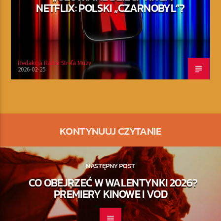
NETFLIX: POLSKI „CZARNOBYL”?
Redakcja Radia Strefa Muzy
2026-02-25
KONTYNUUJ CZYTANIE
NASTĘPNY POST
CO OBEJRZEĆ W WALENTYNKI 2026?
PREMIERY KINOWE I VOD