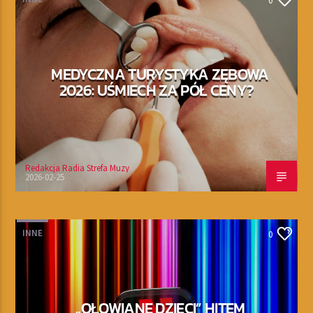
0
MEDYCZNA TURYSTYKA ZĘBOWA
2026: UŚMIECH ZA PÓŁ CENY?
Redakcja Radia Strefa Muzy
2026-02-25
INNE
0
„OŁOWIANE DZIECI” HITEM