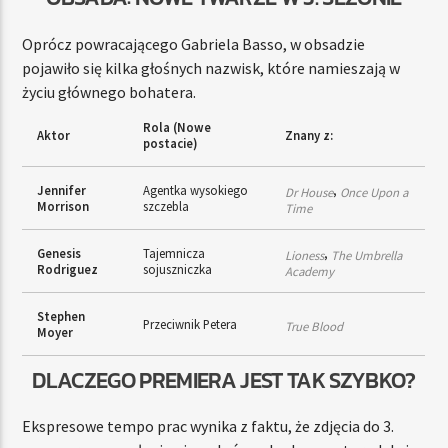
Oprócz powracającego Gabriela Basso, w obsadzie
pojawiło się kilka głośnych nazwisk, które namieszają w
życiu głównego bohatera.
Rola (Nowe
Aktor
Znany z:
postacie)
Jennifer
Agentka wysokiego
,
Dr House
Once Upon a
Morrison
szczebla
Time
Genesis
Tajemnicza
,
Lioness
The Umbrella
Rodriguez
sojuszniczka
Academy
Stephen
Przeciwnik Petera
True Blood
Moyer
DLACZEGO PREMIERA JEST TAK SZYBKO?
Ekspresowe tempo prac wynika z faktu, że zdjęcia do 3.