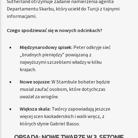
Sutherland otrzymuje zadanie namierzenia agenta
Departamentu Skarbu, który uciekł do Turcji z tajnymi
informacjami.
Czego spodziewać się w nowych odcinkach?
Międzynarodowy spisek:
Peter odkryje sieć
„brudnych pieniędzy” powiązaną z
najwyższymi szczeblami władzy w kilku
krajach.
Nowe sojusze:
W Stambule bohater będzie
musiał zaufać osobom, które dotychczas
uważał za wrogów.
Większa skala:
Twórcy zapowiadają jeszcze
więcej scen kaskaderskich i walk wręcz, z
których słynie Gabriel Basso.
OBSADA: NOWE TWARZE W 3. SEZONIE