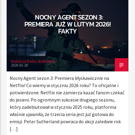
NOCNY AGENT SEZON 3:
PREMIERA JUŻ W LUTYM 2026!
TERAZ
FAKTY
RADIO STREFA MUZY
00:00
24:00
Redakcja Radia Strefa Muzy
2026-01-28
Radio Strefa Muzy
Nocny Agent sezon 3: Premiera błyskawicznie na
Netflix! Co wiemy w styczniu 2026 roku? To oficjalne i
potwierdzone: Netflix nie zamierza kazać fanom czekać
do jesieni. Po ogromnym sukcesie drugiego sezonu,
który zadebiutował w styczniu 2025 roku, platforma
właśnie ujawniła, że trzecia seria jest już gotowa do
emisji. Peter Sutherland powraca do akcji zaledwie rok
[…]