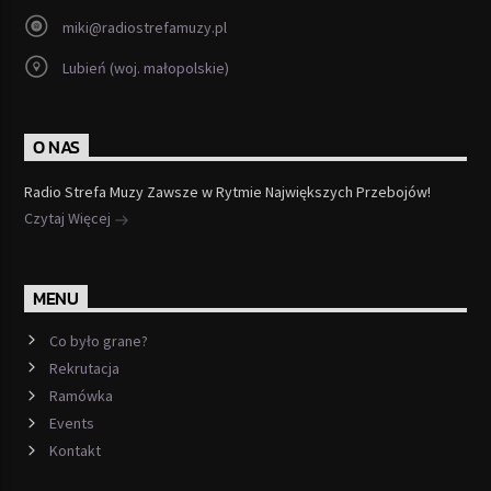
miki@radiostrefamuzy.pl
Lubień (woj. małopolskie)
O NAS
Radio Strefa Muzy Zawsze w Rytmie Największych Przebojów!
Czytaj Więcej
MENU
Co było grane?
Rekrutacja
Ramówka
Events
Kontakt