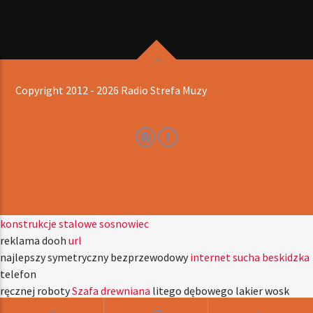
Copyright 2012 - 2026 Radio Strefa Muzy
konstrukcje stalowe sosnowiec
reklama dooh
url
najlepszy symetryczny bezprzewodowy
internet sucha beskidzka
telefon
ręcznej roboty
Szafa drewniana
litego dębowego lakier wosk
okucia