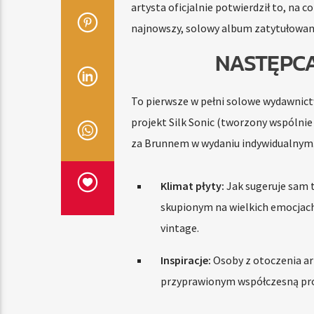
artysta oficjalnie potwierdził to, na c
najnowszy, solowy album zatytułowa
NASTĘPCA
To pierwsze w pełni solowe wydawnic
projekt Silk Sonic (tworzony wspólni
za Brunnem w wydaniu indywidualnym
Klimat płyty:
Jak sugeruje sam 
skupionym na wielkich emocjach
vintage.
Inspiracje:
Osoby z otoczenia art
przyprawionym współczesną prod