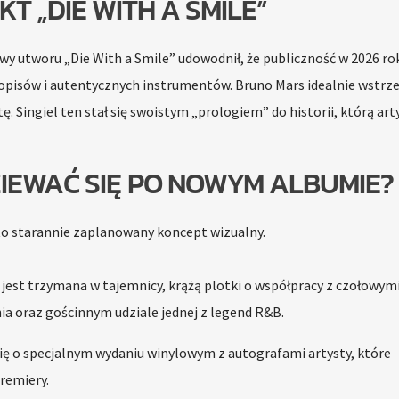
KT „DIE WITH A SMILE”
y utworu „Die With a Smile” udowodnił, że publiczność w 2026 ro
opisów i autentycznych instrumentów. Bruno Mars idealnie wstrzel
ę. Singiel ten stał się swoistym „prologiem” do historii, którą art
IEWAĆ SIĘ PO NOWYM ALBUMIE?
to starannie zaplanowany koncept wizualny.
c jest trzymana w tajemnicy, krążą plotki o współpracy z czołowym
 oraz gościnnym udziale jednej z legend R&B.
ię o specjalnym wydaniu winylowym z autografami artysty, które
remiery.