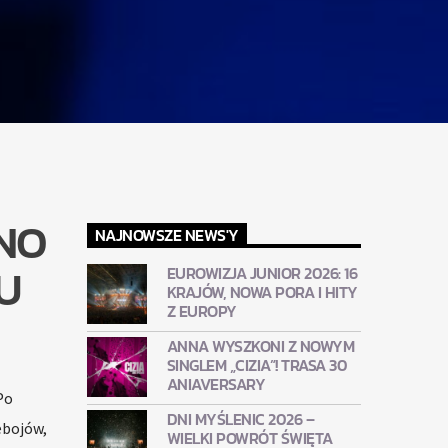
NO
NAJNOWSZE NEWS'Y
U
EUROWIZJA JUNIOR 2026: 16
KRAJÓW, NOWA PORA I HITY
Z EUROPY
ANNA WYSZKONI Z NOWYM
SINGLEM „CIZIA”! TRASA 30
ANIAVERSARY
Po
DNI MYŚLENIC 2026 –
ebojów,
WIELKI POWRÓT ŚWIĘTA