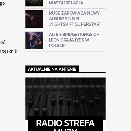
MIASTA! RELACJA
ego
MUSE ZAPOWIADA NOWY
ALBUM! SINGIEL
„NIGHTSHIFT SUPERSTAR”
ALTER BRIDGE I KINGS OF
LEON GRAJĄ DZIŚ W
hoć
POLSCE!
 tęsknili
AKTUALNIE NA ANTENIE
RADIO STREFA