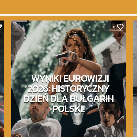
NEWS
0
WYNIKI EUROWIZJI
2026: HISTORYCZNY
DZIEŃ DLA BUŁGARII I
POLSKI!