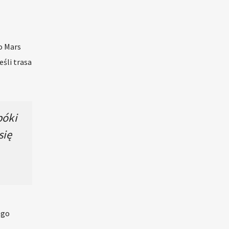
o Mars
eśli trasa
póki
się
ego