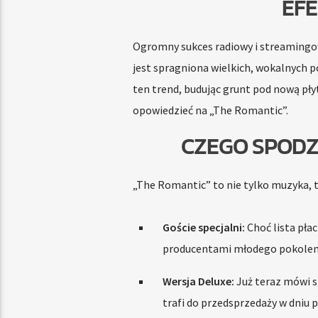
EFE
Ogromny sukces radiowy i streamingow
jest spragniona wielkich, wokalnych p
ten trend, budując grunt pod nową płyt
opowiedzieć na „The Romantic”.
CZEGO SPODZ
„The Romantic” to nie tylko muzyka, 
Goście specjalni:
Choć lista pła
producentami młodego pokolenia
Wersja Deluxe:
Już teraz mówi s
trafi do przedsprzedaży w dniu p