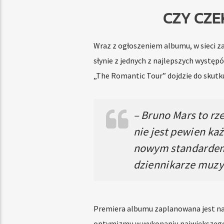
CZY CZE
Wraz z ogłoszeniem albumu, w sieci z
słynie z jednych z najlepszych występó
„The Romantic Tour” dojdzie do skutku,
– Bruno Mars to rz
nie jest pewien ka
nowym standardem
dziennikarze muzy
Premiera albumu zaplanowana jest na
optymizmu w wykonaniu największeg