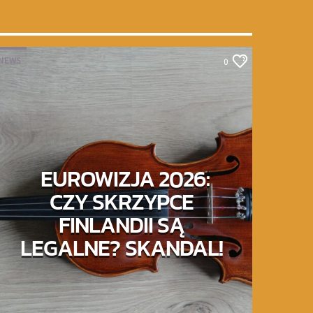
NEWS
0
EUROWIZJA 2026:
CZY SKRZYPCE
FINLANDII SĄ
LEGALNE? SKANDAL!