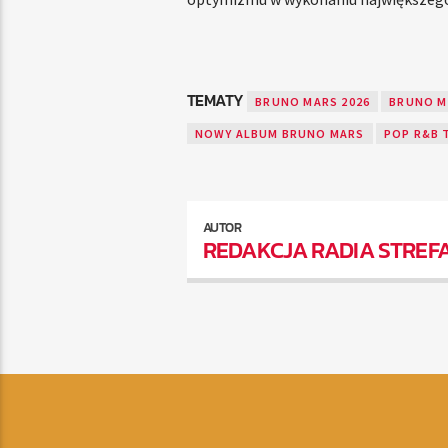
TEMATY
BRUNO MARS 2026
BRUNO M
NOWY ALBUM BRUNO MARS
POP R&B 
AUTOR
REDAKCJA RADIA STREF