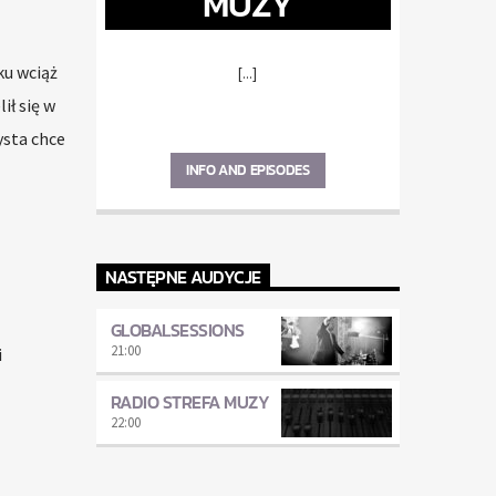
MUZY
ku wciąż
[...]
ił się w
ysta chce
INFO AND EPISODES
NASTĘPNE AUDYCJE
GLOBALSESSIONS
21:00
i
RADIO STREFA MUZY
22:00