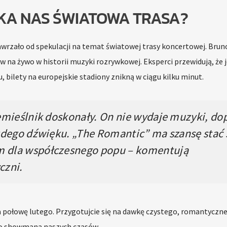
KA NAS ŚWIATOWA TRASA?
awrzało od spekulacji na temat światowej trasy koncertowej. Brun
w na żywo w historii muzyki rozrywkowej. Eksperci przewidują, że j
 bilety na europejskie stadiony znikną w ciągu kilku minut.
emieślnik doskonały. On nie wydaje muzyki, do
żdego dźwięku. „The Romantic” ma szansę stać 
 dla współczesnego popu – komentują
czni.
 połowę lutego. Przygotujcie się na dawkę czystego, romantyczn
o showmana naszych czasów.