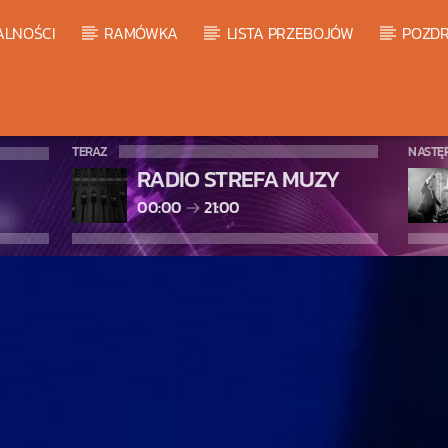
ALNOŚCI
RAMÓWKA
LISTA PRZEBOJÓW
POZDR
TERAZ
NASTĘ
RADIO STREFA MUZY
00:00
21:00