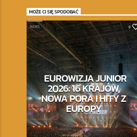
MOŻE CI SIĘ SPODOBAĆ
NEWS
0
EUROWIZJA JUNIOR
2026: 16 KRAJÓW,
NOWA PORA I HITY Z
EUROPY