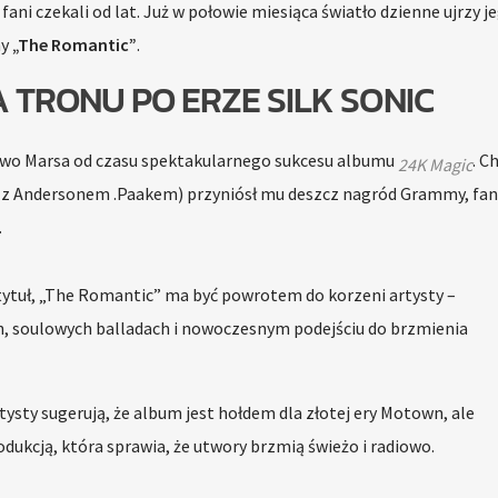
o fani czekali od lat. Już w połowie miesiąca światło dzienne ujrzy j
ny
„The Romantic”
.
 TRONU PO ERZE SILK SONIC
two Marsa od czasu spektakularnego sukcesu albumu
. C
24K Magic
e z Andersonem .Paakem) przyniósł mu deszcz nagród Grammy, fani
.
tytuł, „The Romantic” ma być powrotem do korzeni artysty –
, soulowych balladach i nowoczesnym podejściu do brzmienia
ysty sugerują, że album jest hołdem dla złotej ery Motown, ale
ukcją, która sprawia, że utwory brzmią świeżo i radiowo.