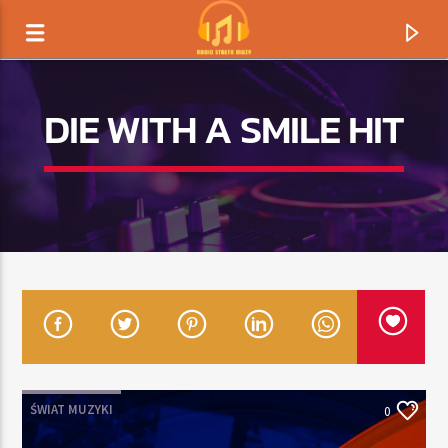
DIE WITH A SMILE HIT
TERAZ GRAMY
TYTUŁ
ŚWIAT MUZYKI
0
ARTYSTA