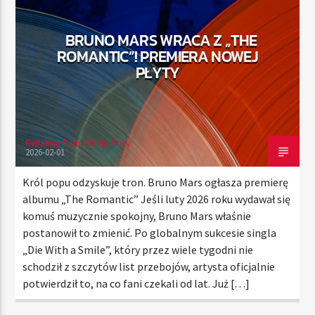
BRUNO MARS WRACA Z „THE
ROMANTIC”! PREMIERA NOWEJ
TERAZ
PŁYTY
RADIO STREFA MUZY
00:00
24:00
Redakcja Radia Strefa Muzy
2026-02-01
Radio Strefa Muzy
Król popu odzyskuje tron. Bruno Mars ogłasza premierę
albumu „The Romantic” Jeśli luty 2026 roku wydawał się
komuś muzycznie spokojny, Bruno Mars właśnie
postanowił to zmienić. Po globalnym sukcesie singla
„Die With a Smile”, który przez wiele tygodni nie
schodził z szczytów list przebojów, artysta oficjalnie
potwierdził to, na co fani czekali od lat. Już […]