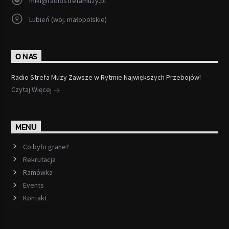
miki@radiostrefamuzy.pl
Lubień (woj. małopolskie)
O NAS
Radio Strefa Muzy Zawsze w Rytmie Największych Przebojów!
Czytaj Więcej
MENU
Co było grane?
Rekrutacja
Ramówka
Events
Kontakt