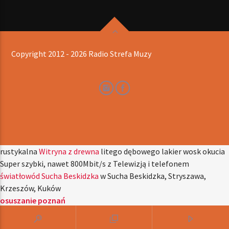
Copyright 2012 - 2026 Radio Strefa Muzy
rustykalna
Witryna z drewna
litego dębowego lakier wosk okucia
Super szybki, nawet 800Mbit/s z Telewizją i telefonem
światłowód Sucha Beskidzka
w Sucha Beskidzka, Stryszawa,
Krzeszów, Kuków
osuszanie poznań
kancelaria prawna nieruchomości Warszawa
najlepszy najszybszy
Serwis laptopów pruszków
sprawdź już dziś