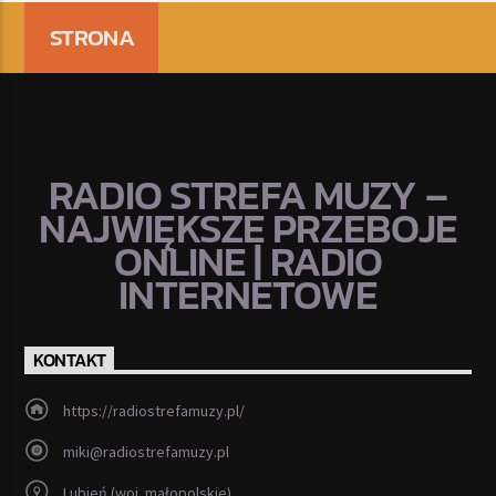
STRONA
RADIO STREFA MUZY –
NAJWIĘKSZE PRZEBOJE
ONLINE | RADIO
INTERNETOWE
KONTAKT
https://radiostrefamuzy.pl/
miki@radiostrefamuzy.pl
Lubień (woj. małopolskie)