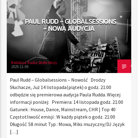
PAUL RUDD – GLOBALSESSIONS
TERAZ
– NOWA AUDYCJA
RADIO STREFA MUZY
00:00
10:00
Redakcja Radia Strefa Muzy
2025-11-09
Radio Strefa Muzy
Paul Rudd – Globalsessions – Nowość Drodzy
Słuchacze, Już 14 listopada(piątek) o godz. 21:00
odbędzie się premierowa audycja Paula Rudda. Więcej
informacji poniżej: Premiera: 14 listopada godz. 21:00
Gatunek : House, Dance, Mainstream, CHR | Top 40
Częstotliwość emisji : W każdy piątek o godz. 21:00
Długość: 58 minut Typ : Mowa, Miks muzyczny/DJ Język
[…]