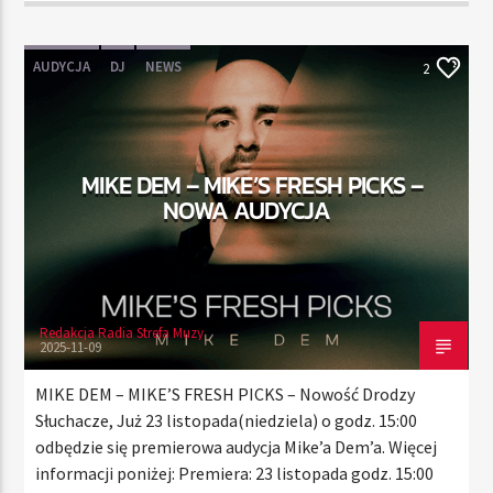
AUDYCJA
DJ
NEWS
2
MIKE DEM – MIKE’S FRESH PICKS –
NOWA AUDYCJA
Redakcja Radia Strefa Muzy
2025-11-09
MIKE DEM – MIKE’S FRESH PICKS – Nowość Drodzy
Słuchacze, Już 23 listopada(niedziela) o godz. 15:00
odbędzie się premierowa audycja Mike’a Dem’a. Więcej
informacji poniżej: Premiera: 23 listopada godz. 15:00