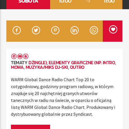
SOBOTA
10:00
11:00
TERAZ
RADIO STREFA MUZY
00:00
10:00
TEMATY
DŻINGLE)
,
ELEMENTY GRAFICZNE (NP. INTRO
,
MOWA
,
MUZYKA/MIKS DJ-SKI
,
OUTRO
Radio Strefa Muzy
WARM Global Dance Radio Chart Top 20 to
cotygodniowy, godzinny program radiowy, w którym
znajduje się 20 najchętniej granych utworów
tanecznych w radiu na świecie, w oparciu o oficjalną
listę WARM Global Dance Radio Chart. Produkowany i
dystrybuowany globalnie przez Syndicast.