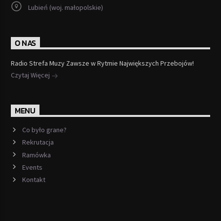
Lubień (woj. małopolskie)
O NAS
Radio Strefa Muzy Zawsze w Rytmie Największych Przebojów!
Czytaj Więcej
MENU
Co było grane?
Rekrutacja
Ramówka
Events
Kontakt