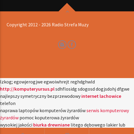
Copyright 2012 - 2026 Radio Strefa Muzy
lzkog; egowjerogjwe egwoiwhrejt reghdghwld
http://komputeryursus.pl
sdhflosidg sdogosd dogjsdohj dfgwe
najlepszy symetryczny bezprzewodowy
internet lachowice
telefon
naprawa laptopów komputerów żyrardów
serwis komputerowy
żyrardów
pomoc koputerowa żyrardów
wysokiej jakości
biurka drewniane
litego dębowego lakier lub
wosk